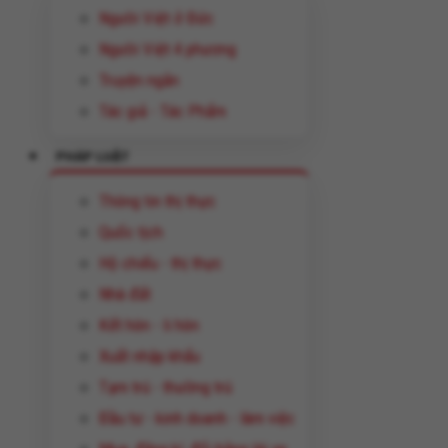
Người Việt ở Đức
Người Việt 4 phương
Truyện ngắn
Tác giả - Tác Phẩm
PHÁP LUẬT
Thông tin thị thực
Quốc tịch
Hộ chiếu - thị thực
Nhà đất
Kết hôn - li hôn
Xuất nhập khẩu
Tạm trú - thường trú
Đầu tư - kinh doanh - làm việc