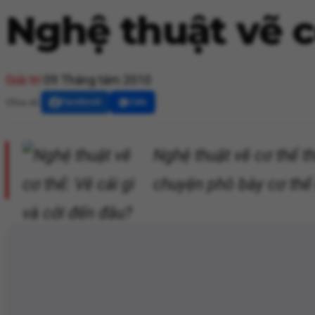
Nghệ thuật vẽ cơ
Giải trí
09 Tháng tám 2010
Chia sẻ:
Facebook
Zalo
Nghệ thuật vẽ cơ thể t
chuyện phô bày cơ thể