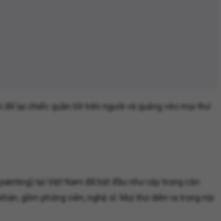
để lại chiếc quần lót trên người và quăng vèo mọi thứ
painting) tại Việt Nam đã bắt đầu như vậy trong căn
n, gồm phóng viên, nghệ sĩ. Mọi thứ diễn ra trong nội