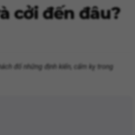
và cởi đến đâu?
thách đố những định kiến, cấm kỵ trong