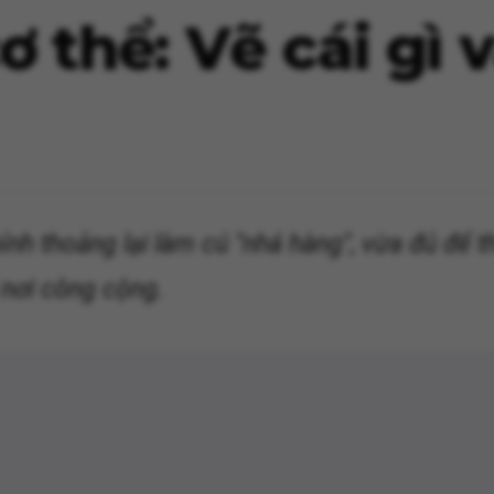
 thể: Vẽ cái gì 
hỉnh thoảng lại làm cú "nhá hàng", vừa đủ để 
 nơi công cộng.