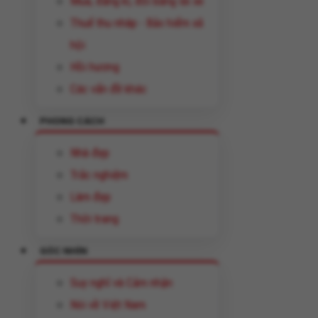
Mua, đăng kí, đổi bằng lái xe
Thuế thu nhâp - Bảo hiểm xã
hội
Hồi hương
Các vấn đề khác
PHONG CÁCH
Nhà đẹp
Trắc nghiệm
Làm đẹp
Thời trang
GÓC NHÌN
Suy nghĩ và Cảm nhận
Nói về Việt Nam