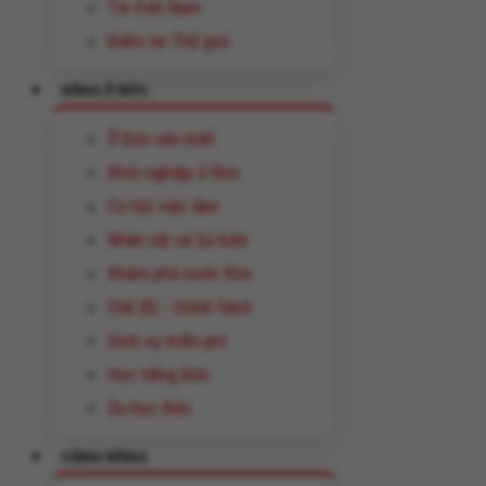
Tin Việt Nam
Điểm tin Thế giới
SỐNG Ở ĐỨC
Ở Đức nên biết
Khởi nghiệp ở Đức
Cơ hội việc làm
Nhân vật và Sự kiện
Khám phá nước Đức
Chế độ - Chính Sách
Dịch vụ miễn phí
Học tiếng Đức
Du học Đức
CỘNG ĐỒNG