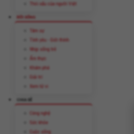
Thói xấu của người Việt
ĐỜI SỐNG
Tâm sự
Tình yêu - Giới thính
Nhịp sống trẻ
Ẩm thực
Khám phá
Giải trí
Xem tử vi
CHIA SẺ
Công nghệ
Sức khỏe
Cuộc sống