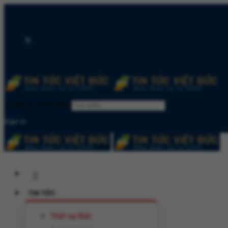
Quản lý tìm kiếm
Sign In
TIN TỨC
Thời sự Đức