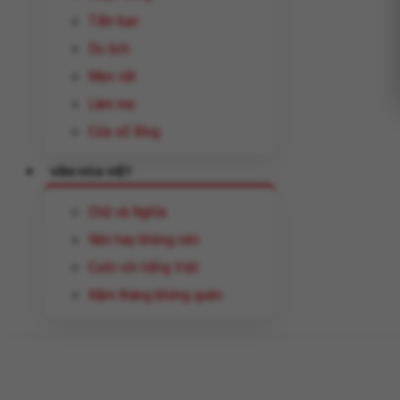
Tiền bạc
Du lịch
Mẹo vặt
Làm mẹ
Cửa sổ Blog
VĂN HÓA VIỆT
Chữ và Nghĩa
Nên hay không nên
Cười với tiếng Việt
Năm tháng không quên