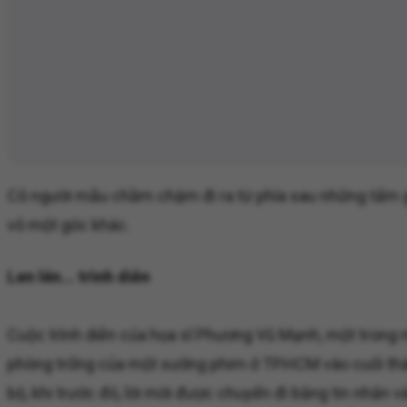
Cô người mẫu chầm chậm đi ra từ phía sau những tấm gỗ 
vô một góc khác.
Len lén... trình diễn
Cuộc trình diễn của họa sĩ Phương Vũ Mạnh, một trong n
phòng trống của một xưởng phim ở TP.HCM vào cuối thán
bộ, khi trước đó, lời mời được chuyển đi bằng tin nhắn và n