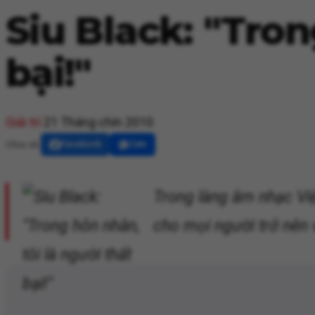
Siu Black: "Tron
bại!"
Giải trí
21 Tháng chín 2010
Chia sẻ:
Facebook
Zalo
Trong làng âm nhạc Việ
cho mọi người trở nên v