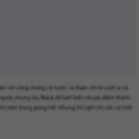
ến với công chúng cả nước, và thậm chí là vượt ra cả
 người, nhưng Siu Black đã biết biến nhược điểm thành
chị nằm trong giọng hát. Nhưng tôi nghĩ chị còn có một