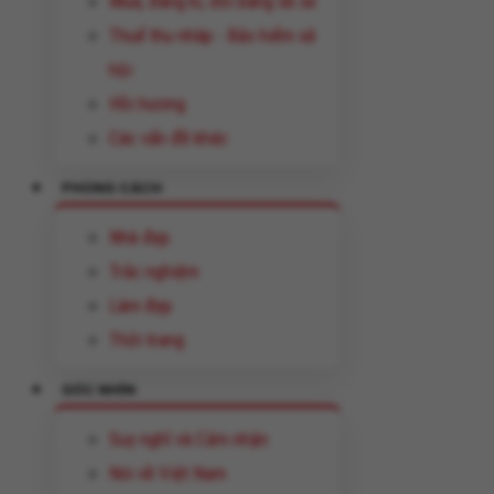
Mua, đăng kí, đổi bằng lái xe
Thuế thu nhâp - Bảo hiểm xã
hội
Hồi hương
Các vấn đề khác
PHONG CÁCH
Nhà đẹp
Trắc nghiệm
Làm đẹp
Thời trang
GÓC NHÌN
Suy nghĩ và Cảm nhận
Nói về Việt Nam