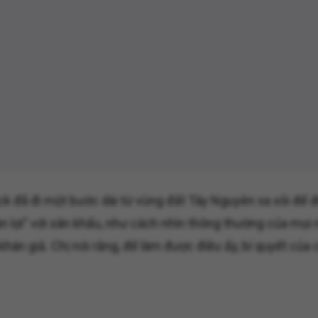
k đã đi một bước dài từ vùng đất Tây Nguyên xa xôi để đ
ận lợi" với sân khấu, như cách nhìn thông thường của mọi
án giả. Chị nói rằng, để làm được điều ấy, bí quyết của 