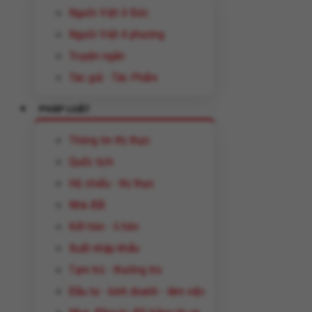
Người Việt ở Đức
Người Việt 4 phương
Truyện ngắn
Tác giả - Tác Phẩm
PHÁP LUẬT
Thông tin thị thực
Quốc tịch
Hộ chiếu - thị thực
Nhà đất
Kết hôn - li hôn
Xuất nhập khẩu
Tạm trú - thường trú
Đầu tư - kinh doanh - làm việc