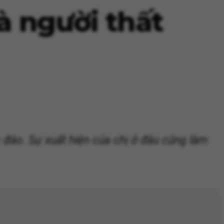
là người thất
 đáo. Sự xuất hiện của chị ở đâu cũng làm