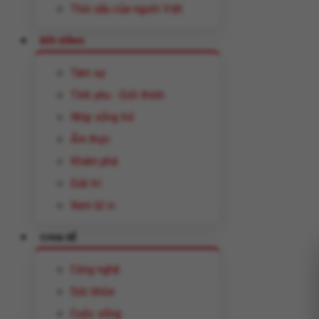
Thói xấu của người Việt
ĐỜI SỐNG
Tâm sự
Tình yêu - Giới thính
Nhịp sống trẻ
Ẩm thực
Khám phá
Giải trí
Xem tử vi
CHIA SẺ
Công nghệ
Sức khỏe
Cuộc sống