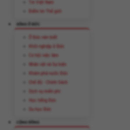
Tin Việt Nam
Điểm tin Thế giới
SỐNG Ở ĐỨC
Ở Đức nên biết
Khởi nghiệp ở Đức
Cơ hội việc làm
Nhân vật và Sự kiện
Khám phá nước Đức
Chế độ - Chính Sách
Dịch vụ miễn phí
Học tiếng Đức
Du học Đức
CỘNG ĐỒNG