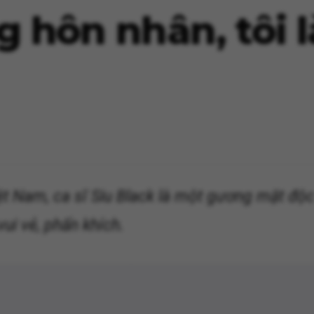
g hôn nhân, tôi 
t Nam, ca sĩ Siu Black là một gương mặt độc
ui vẻ, phấn khích.