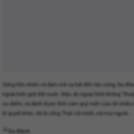
Sống hồn nhiên và đam mê ca hát đến tận cùng, Siu Blac
ngoài biên giới đất nước. Mặc dù ngoại hình không "thu
ưu điểm, và dành được tình cảm quý mến của rất nhiều kh
bí quyết khác, đó là sống Thật với mình, với mọi người...