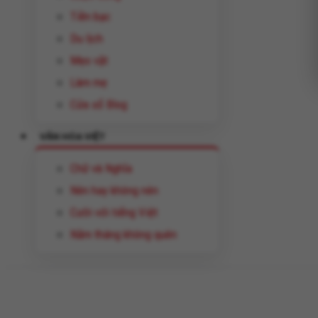
Tiền bạc
Du lịch
Mẹo vặt
Làm mẹ
Cửa sổ Blog
VĂN HÓA VIỆT
Chữ và Nghĩa
Nên hay không nên
Cười với tiếng Việt
Năm tháng không quên