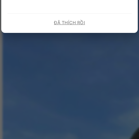
ĐÃ THÍCH RỒI