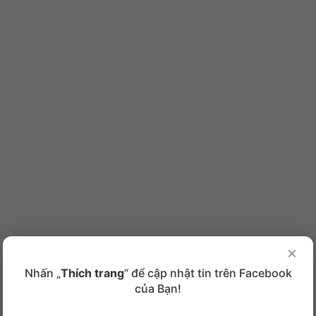
×
Nhấn „
Thích trang
“ để cập nhật tin trên Facebook
của Bạn!