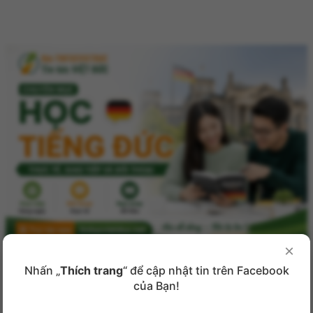
×
Nhấn „
Thích trang
“ để cập nhật tin trên Facebook
của Bạn!