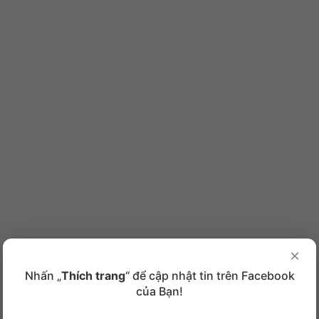
×
Nhấn „
Thích trang
“ để cập nhật tin trên Facebook
của Bạn!