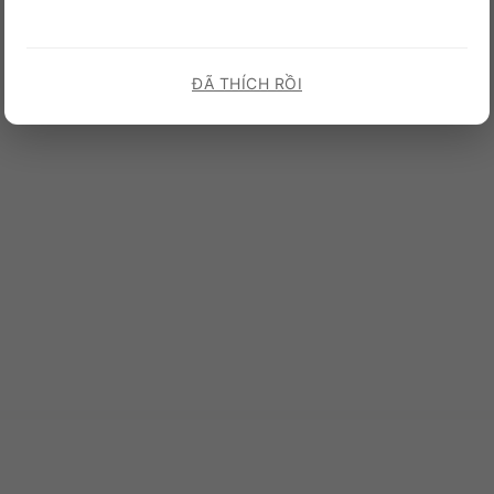
ĐÃ THÍCH RỒI