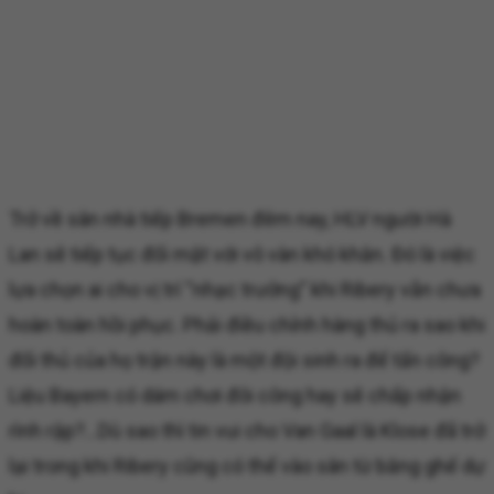
Trở về sân nhà tiếp
Bremen
đêm nay, HLV người Hà
Lan sẽ tiếp tục đối mặt với vô vàn khó khăn. Đó là việc
lựa chọn ai cho vị trí “nhạc trưởng” khi Ribery vẫn chưa
hoàn toàn hồi phục. Phải điều chỉnh hàng thủ ra sao khi
đối thủ của họ trận này là một đội sinh ra để tấn công?
Liệu Bayern có dám chơi đôi công hay sẽ chấp nhận
rình rập?...Dù sao thì tin vui cho Van Gaal là Klose đã trở
lại trong khi Ribery cũng có thể vào sân từ băng ghế dự