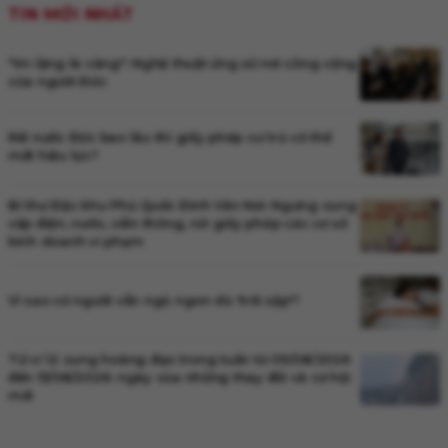
TIN MỚI NHẤT
"Im lặng là vàng": Nghệ thuật ứng xử nơi công cộng
của người Đức
Rời nước Đức bao lâu thì giấy phép cư trú có thể
mất hiệu lực?
Bí thư Đặc khu Phú Quốc Đinh Văn Nơi: Ngưng cung
cấp điện, nước, viễn thông, rút giấy phép các cơ sở
kinh doanh vi phạm
Vì sao có người vẫn ngủ ngon dù 'trời sập'?
Tử vi 12 cung hoàng đạo trong tuần từ 09/08/2026
đến 15/08/2026: ngày của những thay đổi và cơ hội
mới