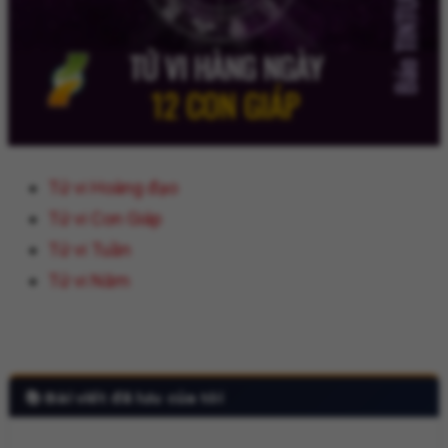
Tử vi Hoàng đạo
Tử vi Con Giáp
Tử vi Tuần
Tử vi Năm
📚 Bài viết đã lưu của tôi