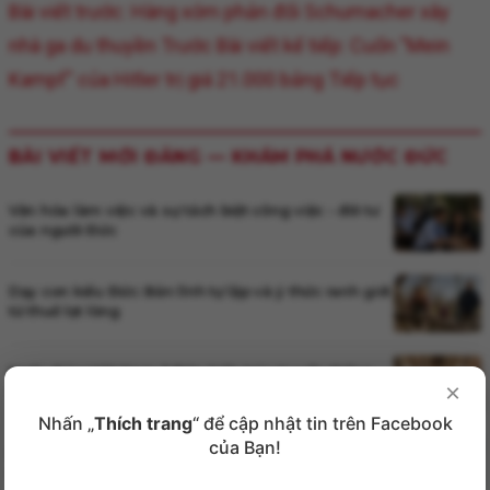
Bài viết trước: Hàng xóm phản đối Schumacher xây
nhà ga du thuyền
Trước
Bài viết kế tiếp: Cuốn "Mein
Kampf" của Hitler trị giá 21.000 bảng
Tiếp tục
BÀI VIẾT MỚI ĐĂNG —
KHÁM PHÁ NƯỚC ĐỨC
Văn hóa làm việc và sự tách biệt công việc - đời tư
của người Đức
Dạy con kiểu Đức: Bản lĩnh tự lập và ý thức ranh giới
từ thuở lọt lòng
Ngôi chùa Việt Nam ở Đức: kiến trúc truyền thống
×
không bản vẽ, không ốc vít
Nhấn „
Thích trang
“ để cập nhật tin trên Facebook
của Bạn!
Những nét văn hoá độc đáo ở Đức mà du khách
nên biết