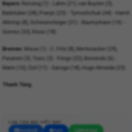
Bayern:
Rensing (1) - Lahm (21), van Buyten (5),
Badstuber (28), Pranjic (23) - Tymoshchuk (44) - Hamit
Altintop (8), Schweinsteiger (31) - Baumjohann (19) -
Gomez (33), Klose (18).
Bremen
:
Wiese (1) - C. Fritz (8), Mertesacker (29),
Pasanen (3), Tosic (5) - Frings (22), Borowski (6) -
Marin (10), Özil (11) - Sanogo (18), Hugo Almeida (23).
Thanh Tùng.
LAN TỎA BÀI VIẾT NÀY
Facebook
Zalo
WhatsApp