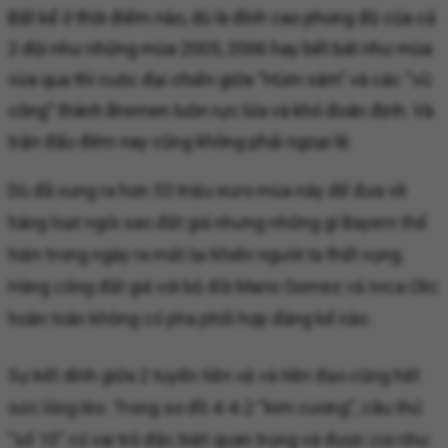
Bất kể ở thời điểm nào, dù là đỉnh cao phong độ của cả
2 đội như những mùa 2005, 2006 hay bết bát như mùa
vừa qua thì cuộc đại chiến giữa “Hùm xám” và các “vũ
công” thành
Bremen
luôn rực lửa và khó đoán định. Và
trận đấu đêm nay cũng không phải ngoại lệ.
Dù đã vung ra hơn 55 triệu euro mùa này để đưa về
hàng loạt ngôi sao đắt giá nhưng những gì Bayern thể
hiện trong ngày ra mắt lại khiến người ta thất vọng.
Hàng công đắt giá với bộ đôi Mario Gomez và Ivica Olic
hoàn toàn không có pha phối hợp đáng kể nào.
Sự kết dính giữa 2 tuyến tiền vệ và tiền đạo cũng hết
sức lỏng lẻo. Trong sơ đồ 4-4-2 “kim cương”, cầu thủ
“số 10” có vai trò đặc biệt quan trọng và được coi như