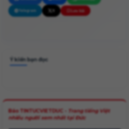
Telegram
X
Lưu bài
Ý kiến bạn đọc
Báo TINTUCVIETDUC -
Trang tiếng Việt
nhiều người xem nhất tại Đức