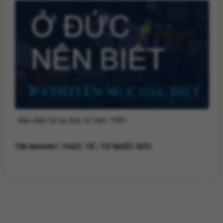
- Báo điện tử tại Đức từ năm 1995 -
TIN NHANH | THỰC TẾ | TỪ NƯỚC ĐỨC