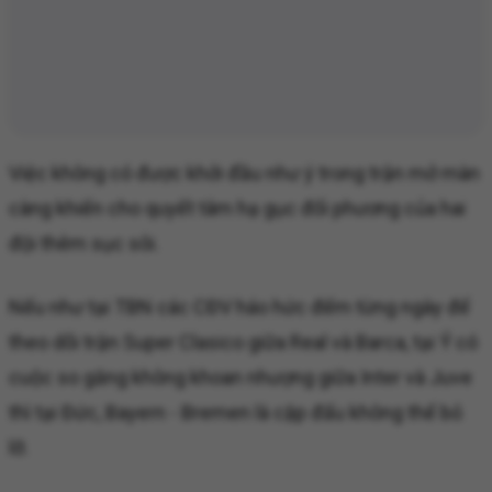
Việc không có được khởi đầu như ý trong trận mở màn
càng khiến cho quyết tâm hạ gục đối phương của hai
đội thêm sục sôi.
Nếu như tại TBN các CĐV háo hức đếm từng ngày để
theo dõi trận Super Clasico giữa Real và Barca, tại Ý có
cuộc so găng không khoan nhượng giữa Inter và Juve
thì tại Đức, Bayern - Bremen là cặp đấu không thể bỏ
lỡ.