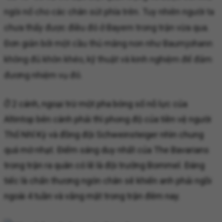
ngòi nổ cho các chân sút phía trên. Tuy nhiên người ta
chưa thấy được điều đó ở Bayern trong trận vừa qua.
Đơn giản bởi một cầu thủ măng non như Baumjohann
không đủ khôn khéo, kỹ thuật và kinh nghiệm để đảm
đương nhiệm vụ đó.
Ở 2 cánh, ngoại trừ một pha bóng số nỗ lực của
Altintop bên cánh phải thì phong độ của tiền vệ người
Thổ Nhĩ Kỳ và đồng đội Schweinsteiger nhìn chung
quá mờ nhạt. Điểm sáng duy nhất của The Bavarians
trong trận ra quân có lẽ là đội trưởng Bommel. Đáng
tiếc là chấn thương ngón chân sẽ khiến anh phải ngồi
ngoài 4 tuần và vắng mặt trong trận đêm nay.