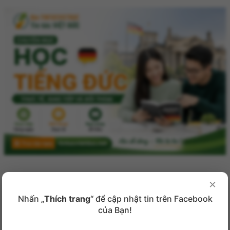
×
Nhấn „
Thích trang
“ để cập nhật tin trên Facebook
của Bạn!