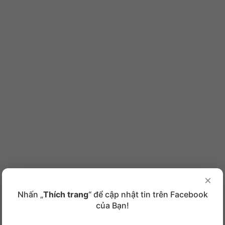
×
Nhấn „
Thích trang
“ để cập nhật tin trên Facebook
của Bạn!