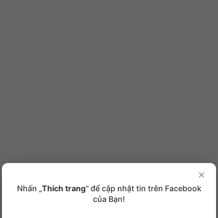
×
Nhấn „
Thích trang
“ để cập nhật tin trên Facebook
của Bạn!