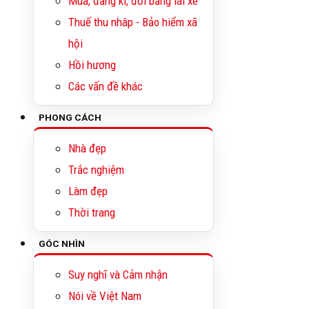
Mua, đăng kí, đổi bằng lái xe
Thuế thu nhâp - Bảo hiểm xã
hội
Hồi hương
Các vấn đề khác
PHONG CÁCH
Nhà đẹp
Trắc nghiệm
Làm đẹp
Thời trang
GÓC NHÌN
Suy nghĩ và Cảm nhận
Nói về Việt Nam