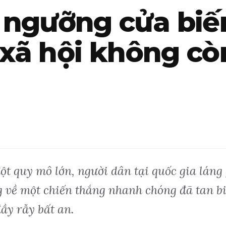
 ngưỡng cửa biến
 xã hội không cò
 quy mô lớn, người dân tại quốc gia láng 
về một chiến thắng nhanh chóng đã tan biến
đầy rẫy bất an.