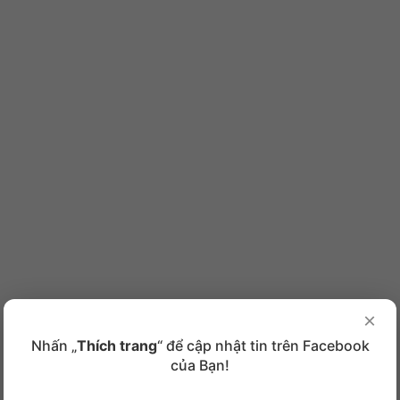
×
Nhấn „
Thích trang
“ để cập nhật tin trên Facebook
của Bạn!