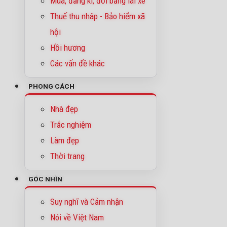
Mua, đăng kí, đổi bằng lái xe
Thuế thu nhâp - Bảo hiểm xã
hội
Hồi hương
Các vấn đề khác
PHONG CÁCH
Nhà đẹp
Trắc nghiệm
Làm đẹp
Thời trang
GÓC NHÌN
Suy nghĩ và Cảm nhận
Nói về Việt Nam