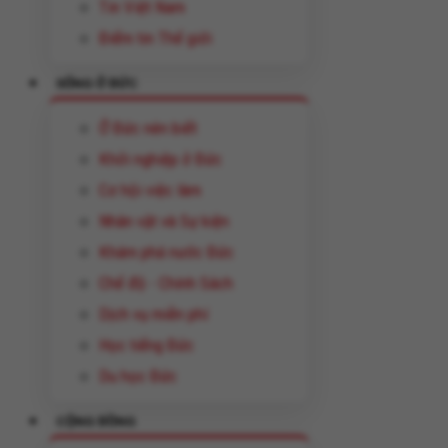
Tin Việt Nam
Điểm tin Thế giới
SỐNG Ở ĐỨC
Ở Đức nên biết
Khởi nghiệp ở Đức
Cơ hội việc làm
Nhân vật và Sự kiện
Khám phá nước Đức
Chế độ - Chính Sách
Dịch vụ miễn phí
Học tiếng Đức
Du học Đức
CỘNG ĐỒNG