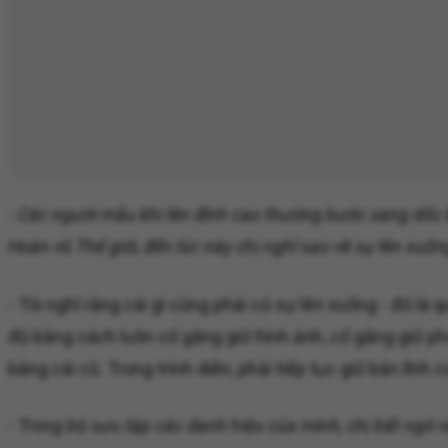
-
Các người mẫu khi lên đỉnh cao thường bước sang dốc b
Hoàn vũ Thế giới, đến lúc này chị nghĩ sao về sự lên xuố
- Tôi nghĩ rằng cái gì cũng phải có sự lên xuống - đó là 
độ bằng cách luôn cố gắng giữ hình ảnh, cố gắng giữ p
bằng cái cũ. Trong trình diễn, phải tiếp tục giữ bản l
-
Trong bộ sưu tập các danh hiệu của mình, chị bất ngờ v