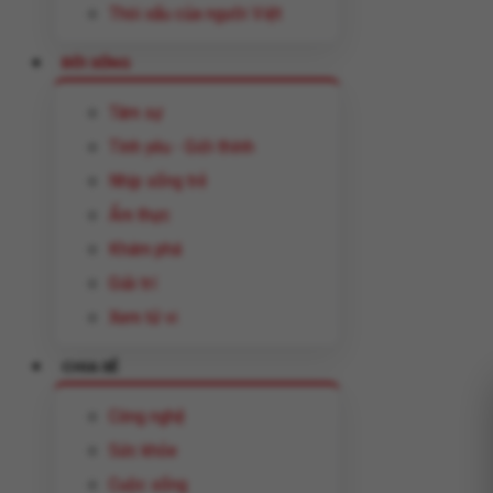
Thói xấu của người Việt
ĐỜI SỐNG
Tâm sự
Tình yêu - Giới thính
Nhịp sống trẻ
Ẩm thực
Khám phá
Giải trí
Xem tử vi
CHIA SẺ
Công nghệ
Sức khỏe
Cuộc sống