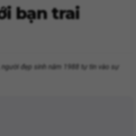
i bạn trai
, người đẹp sinh năm 1988 tự tin vào sự