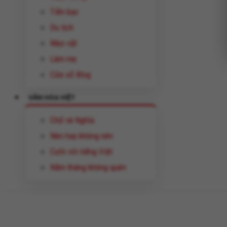
Tiền bạc
Du lịch
Mẹo vặt
Làm mẹ
Cửa sổ Blog
VĂN HÓA VIỆT
Chữ và Nghĩa
Nên hay không nên
Cười với tiếng Việt
Năm tháng không quên