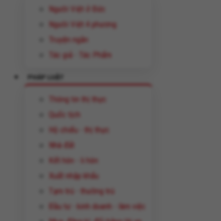
Người Việt ở Đức
Người Việt 4 phương
Truyện ngắn
Tác giả - Tác Phẩm
PHÁP LUẬT
Thông tin thị thực
Quốc tịch
Hộ chiếu - thị thực
Nhà đất
Kết hôn - li hôn
Xuất nhập khẩu
Tạm trú - thường trú
Đầu tư - kinh doanh - làm việc