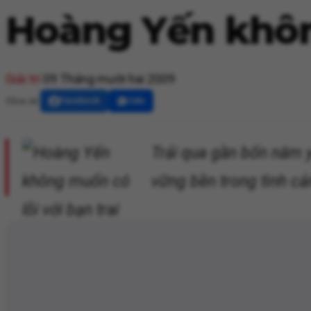
Hoàng Yến không
Giải trí
09 Tháng mười hai 2009
Chia sẻ:
Facebook
Zalo
Trải qua gần bốn năm y
vững bền trong tình cả