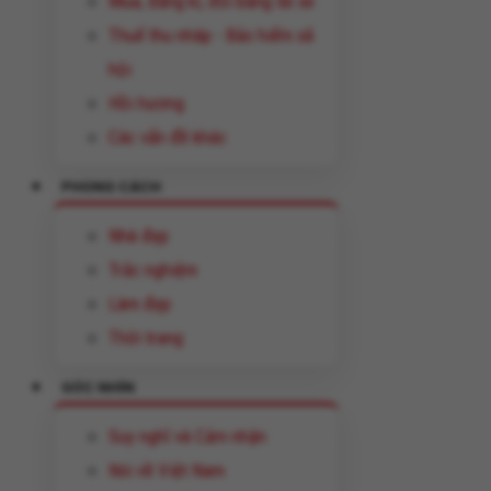
Mua, đăng kí, đổi bằng lái xe
Thuế thu nhâp - Bảo hiểm xã
hội
Hồi hương
Các vấn đề khác
PHONG CÁCH
Nhà đẹp
Trắc nghiệm
Làm đẹp
Thời trang
GÓC NHÌN
Suy nghĩ và Cảm nhận
Nói về Việt Nam