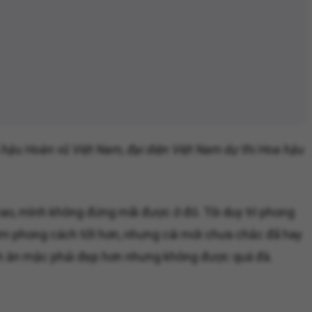
 hậu Hoàn vũ Việt Nam, đại diện Việt Nam dự thi Hoa hậu
h cao, mình không đứng mãi được ở đó. Tôi duy trì phong
tìm phong cách tốt hơn, nhưng cái mới chưa chắc đã hay
Cách ăn mặc phải đẹp hơn nhưng không được quá đà.