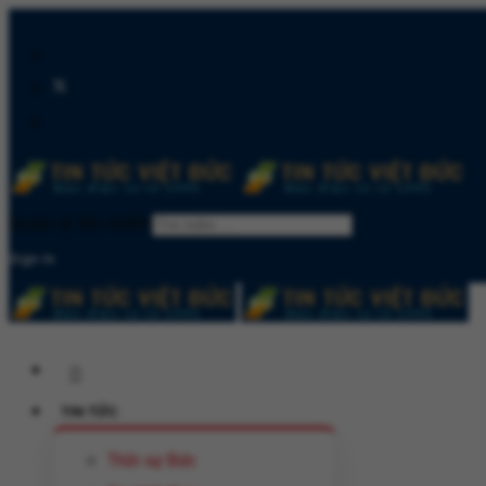
Quản lý tìm kiếm
Sign In
TIN TỨC
Thời sự Đức