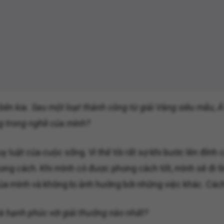
ên kia. Sau một loạt thành công từ giải Vàng siêu mẫu, Á
ng trong nghề của mình?
quy luật của cuộc sống. Vì thế tôi rất sợ khi bước lên đỉn
hong cách. Khi mình có được phong cách tốt, mình sẽ đi 
ĩnh của mình và không bị ảnh hưởng bởi những việc khác. 
à hạnh phúc với giải thưởng nào nhất?