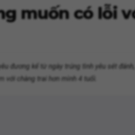
 muốn có lỗi vớ
êu đương kể từ ngày trúng tình yêu sét đánh
m với chàng trai hơn mình 4 tuổi.