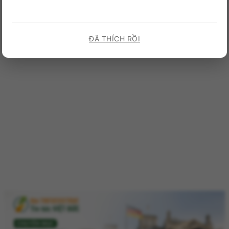
ĐÃ THÍCH RỒI