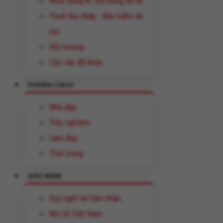
Mua, đăng kí, đổi bằng lái xe
Thuế thu nhâp - Bảo hiểm xã
hội
Hồi hương
Các vấn đề khác
PHONG CÁCH
Nhà đẹp
Trắc nghiệm
Làm đẹp
Thời trang
GÓC NHÌN
Suy nghĩ và Cảm nhận
Nói về Việt Nam