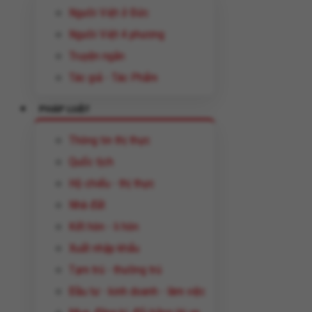
Người Việt ở Đức
Người Việt 4 phương
Truyện ngắn
Tác giả - Tác Phẩm
PHÁP LUẬT
Thông tin thị thực
Quốc tịch
Hộ chiếu - thị thực
Nhà đất
Kết hôn - li hôn
Xuất nhập khẩu
Tạm trú - thường trú
Đầu tư - kinh doanh - làm việc