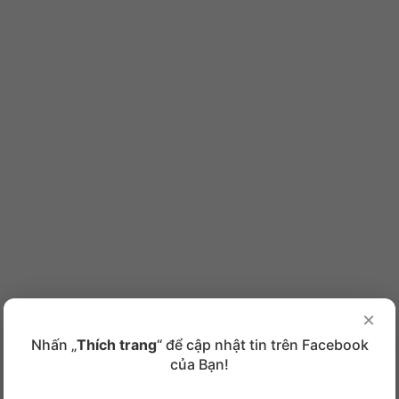
×
Nhấn „
Thích trang
“ để cập nhật tin trên Facebook
của Bạn!