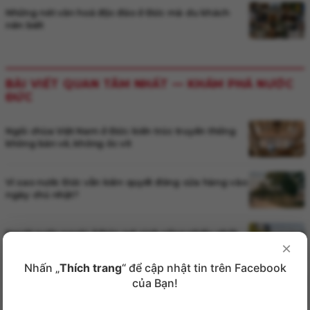
Những nét văn hoá độc đáo ở Đức mà du khách
nên biết
BÀI VIẾT QUAN TÂM NHẤT —
KHÁM PHÁ NƯỚC
ĐỨC
Ngôi chùa Việt Nam ở Đức: kiến trúc truyền thống
không bản vẽ, không ốc vít
Vì sao nước Đức vẫn kiên quyết đóng cửa hàng vào
ngày chủ nhật?
Người nước ngoài ở Đức: nơi sinh sống nhiều nhất
×
và tỷ lệ cao nhất
Nhấn „
Thích trang
“ để cập nhật tin trên Facebook
của Bạn!
Những nét văn hoá độc đáo ở Đức mà du khách
nên biết