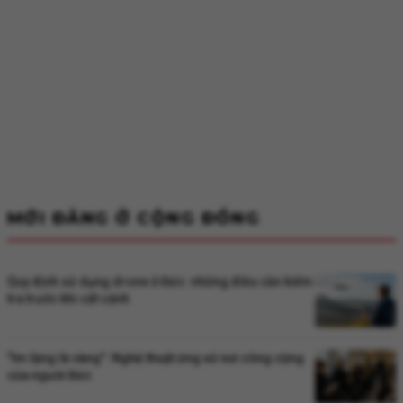
MỚI ĐĂNG Ở CỘNG ĐỒNG
Quy định sử dụng drone ở Đức: những điều cần kiểm
tra trước khi cất cánh
"Im lặng là vàng": Nghệ thuật ứng xử nơi công cộng
của người Đức