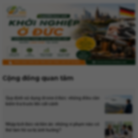
Cộng đồng quan tâm
Quy định sử dụng drone ở Đức: những điều cần
kiểm tra trước khi cất cánh
Nhập tịch Đức và tiền án: những vi phạm nào có
thể làm hồ sơ bị ảnh hưởng?