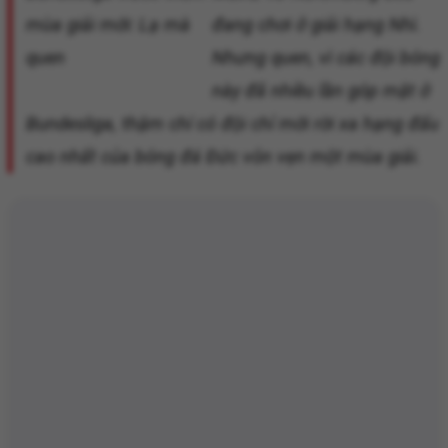
đang chơi ở giải hạng Nhì.
Nhưng quen, vì các đội bóng
này đã nhiều lần góp mặt ở
Bundesliga, thậm chí có đội chỉ mới rời xa hạng đấu
cao nhất của bóng đá Đức vỏn vẹn một mùa giải.