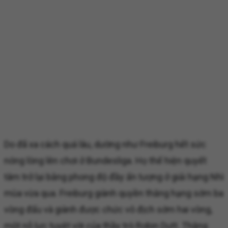
Do đã xa cách quá lâu, dường như Freiburg hết sức
nóng lòng lên chơi ở Bundesliga. Họ thể hiện quyết
tâm trở lại bằng phong độ đầy ấn tượng ở giải hạng Nhì
mùa vừa qua. Freiburg giành quyền thăng hạng sớm ba
vòng đấu và giành được chức vô địch sớm hai vòng,
một nỗ lực tuyệt vời của thầy trò Robin Dutt. Thăng