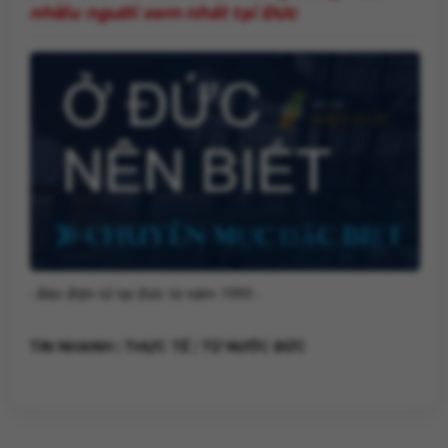
nhiều người xem nhất tại Đức
- Báo điện tử tại Đức từ năm 1995 -
TIN NHANH | THỰC TẾ | TỪ NƯỚC ĐỨC