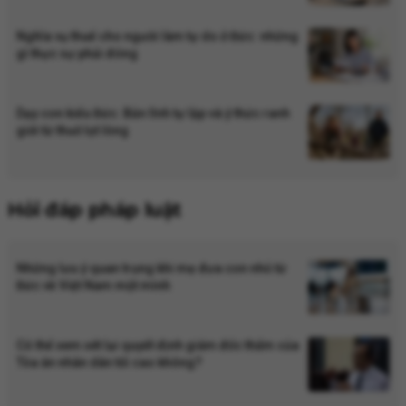
Nghĩa vụ thuế cho người làm tự do ở Đức: những
gì thực sự phải đóng
Dạy con kiểu Đức: Bản lĩnh tự lập và ý thức ranh
giới từ thuở lọt lòng
Hỏi đáp pháp luật
Những lưu ý quan trọng khi mẹ đưa con nhỏ từ
Đức về Việt Nam một mình
Có thể xem xét lại quyết định giám đốc thẩm của
Tòa án nhân dân tối cao không?