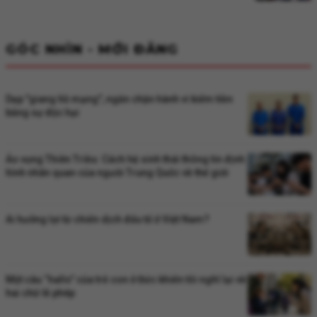
GÓC NHÌN - MỚI ĐĂNG
Dẹp "giang hồ mạng", ngăn chặn hành vi kiếm tiền
bằng sự độc hại
Ảo vọng Thiên Triều: Cách hệ sinh thái thông tin định
hình nhãn quan của người Trung Quốc về thế giới
Ai hưởng lợi từ chiến dịch đấu tố ở Việt Nam?
Một câu “hallo” của trẻ con ở Đức khiến tôi nghĩ lại về
hai chữ lễ phép