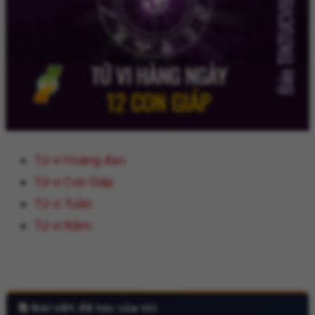
Tử vi Hoàng đạo
Tử vi Con Giáp
Tử vi Tuần
Tử vi Năm
📚 Bài viết đã lưu của tôi