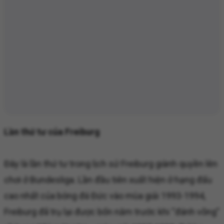
Lần thứ tư của Freiburg
Đây là lần thứ tư trong lịch sử Freiburg giành quyền lên
chơi ở Bundesliga. Lần đầu tiên xuất hiện ở hạng đấu
cao nhất của bóng đá Đức vào mùa giải 1993-1994,
Freiburg đã trụ lại được bốn năm trước khi “đánh võng”