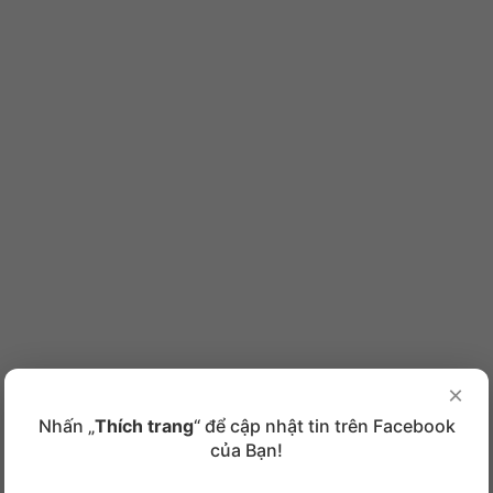
×
Nhấn „
Thích trang
“ để cập nhật tin trên Facebook
của Bạn!