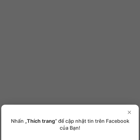
×
Nhấn „
Thích trang
“ để cập nhật tin trên Facebook
của Bạn!