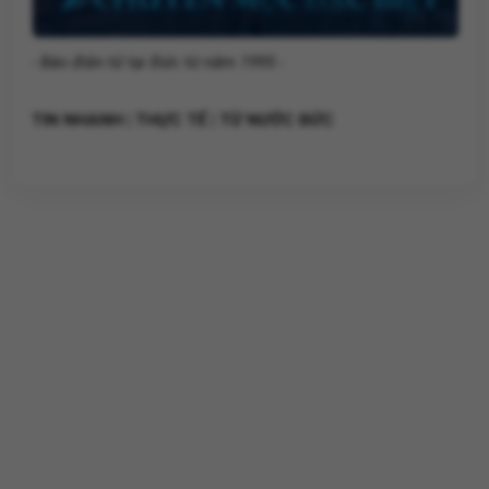
- Báo điện tử tại Đức từ năm 1995 -
TIN NHANH | THỰC TẾ | TỪ NƯỚC ĐỨC