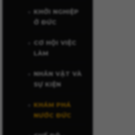
KHỞI NGHIỆP
Ở ĐỨC
CƠ HỘI VIỆC
LÀM
NHÂN VẬT VÀ
SỰ KIỆN
KHÁM PHÁ
NƯỚC ĐỨC