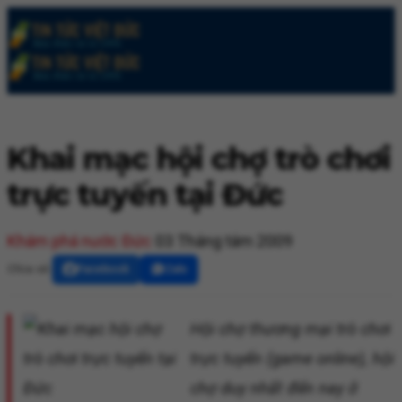
Khai mạc hội chợ trò chơi
trực tuyến tại Đức
Khám phá nước Đức
03 Tháng tám 2009
Chia sẻ:
Facebook
Zalo
Hội chợ thương mại trò chơi
trực tuyến (game online), hội
chợ duy nhất đến nay ở