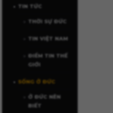
TIN TỨC
THỜI SỰ ĐỨC
TIN VIỆT NAM
ĐIỂM TIN THẾ
GIỚI
SỐNG Ở ĐỨC
Ở ĐỨC NÊN
BIẾT