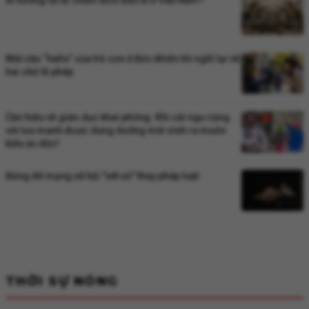
Ai hưởng lợi từ chiến dịch đấu tố ở Việt Nam?
Một câu “hallo” của trẻ con ở Đức khiến tôi nghĩ lại về
hai chữ lễ phép
Cần hiểu về giáo dục khai phóng: Khi cái ngu cộng
với lưu manh được dung dưỡng mới sinh ra muôn
kiểu ác độc!
Đừng để mạng xã hội "xét xử" thay pháp luật
THỜI SỰ NÓNG