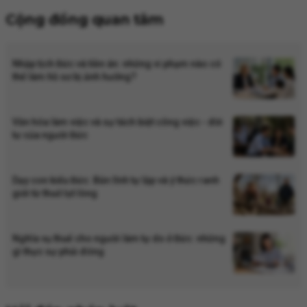
Cộng đồng quan tâm
Nhập tịch Đức và tiền án: những vi phạm nào có
thể làm hồ sơ bị ảnh hưởng?
Văn hóa làm việc và sự tách biệt công việc - đời
tư của người Đức
Dạy con kiểu Đức: Bản lĩnh tự lập và ý thức ranh
giới từ thuở lọt lòng
Nghĩa vụ thuế cho người làm tự do ở Đức: những
gì thực sự phải đóng