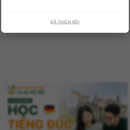
ĐÃ THÍCH RỒI