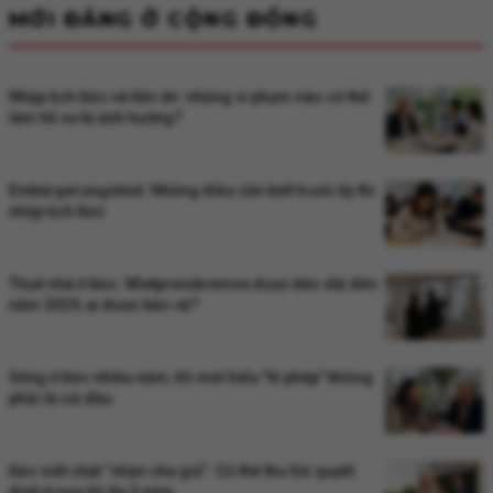
MỚI ĐĂNG Ở CỘNG ĐỒNG
Nhập tịch Đức và tiền án: những vi phạm nào có thể
làm hồ sơ bị ảnh hưởng?
Einbürgerungstest: Những điều cần biết trước kỳ thi
nhập tịch Đức
Thuê nhà ở Đức: Mietpreisbremse được kéo dài đến
năm 2029, ai được bảo vệ?
Sống ở Đức nhiều năm, tôi mới hiểu "lễ phép" không
phải là cúi đầu
Đức siết chặt “nhận cha giả”: Có thể thu hồi quyết
định trong tối đa 5 năm