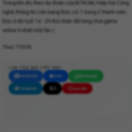
Trong khi đó, theo dự đoán của BITKOM, Hiệp hội Công
nghệ thông tin Liên bang Đức, cứ 1 trong 2 thanh niên
Đức ở độ tuổi 14 - 29 thú nhận đã từng chơi game
online ít nhất một lần./.
Theo TTXVN.
LAN TỎA BÀI VIẾT NÀY
Facebook
Zalo
WhatsApp
Telegram
X
Lưu bài