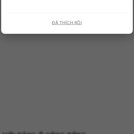
ĐÃ THÍCH RỒI