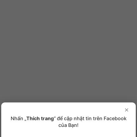
×
Nhấn „
Thích trang
“ để cập nhật tin trên Facebook
của Bạn!