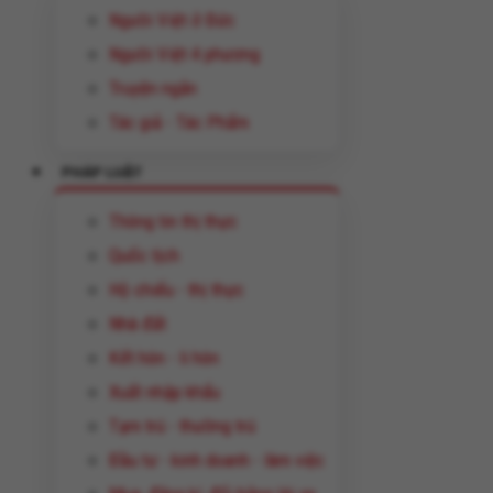
Người Việt ở Đức
Người Việt 4 phương
Truyện ngắn
Tác giả - Tác Phẩm
PHÁP LUẬT
Thông tin thị thực
Quốc tịch
Hộ chiếu - thị thực
Nhà đất
Kết hôn - li hôn
Xuất nhập khẩu
Tạm trú - thường trú
Đầu tư - kinh doanh - làm việc