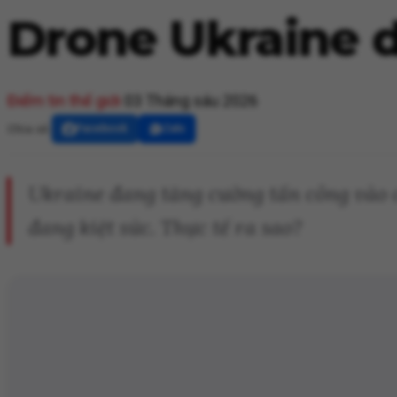
Drone Ukraine 
Điểm tin thế giới
03 Tháng sáu 2026
Chia sẻ:
Facebook
Zalo
Ukraine đang tăng cường tấn công vào c
đang kiệt sức. Thực tế ra sao?