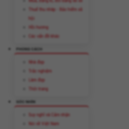
Mua, đăng kí, đổi bằng lái xe
Thuế thu nhâp - Bảo hiểm xã
hội
Hồi hương
Các vấn đề khác
PHONG CÁCH
Nhà đẹp
Trắc nghiệm
Làm đẹp
Thời trang
GÓC NHÌN
Suy nghĩ và Cảm nhận
Nói về Việt Nam