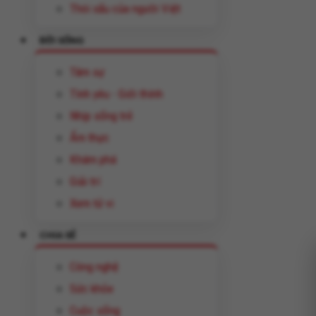
Thói xấu của người Việt
ĐỜI SỐNG
Tâm sự
Tình yêu - Giới thính
Nhịp sống trẻ
Ẩm thực
Khám phá
Giải trí
Xem tử vi
CHIA SẺ
Công nghệ
Sức khỏe
Cuộc sống