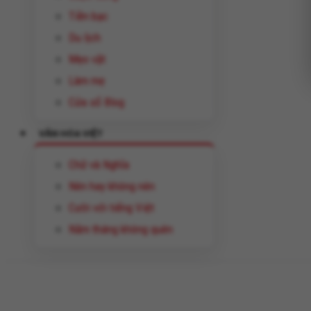
Tiền bạc
Du lịch
Mẹo vặt
Làm mẹ
Cửa sổ Blog
VĂN HÓA VIỆT
Chữ và Nghĩa
Nên hay không nên
Cười với tiếng Việt
Năm tháng không quên