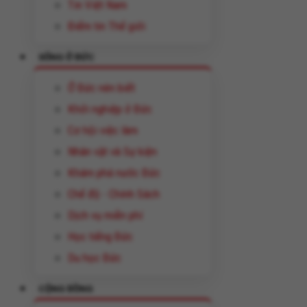
Tin Việt Nam
Điểm tin Thế giới
SỐNG Ở ĐỨC
Ở Đức nên biết
Khởi nghiệp ở Đức
Cơ hội việc làm
Nhân vật và Sự kiện
Khám phá nước Đức
Chế độ - Chính Sách
Dịch vụ miễn phí
Học tiếng Đức
Du học Đức
CỘNG ĐỒNG