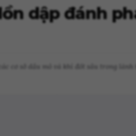
dồn dập đánh ph
ác cơ sở dầu mỏ và khí đốt sâu trong lãnh