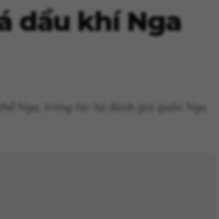
á dầu khí Nga
 thổ Nga, trong lúc họ đánh giá quân Nga