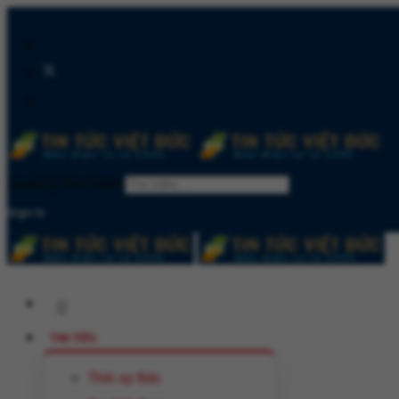
Quản lý tìm kiếm
Sign In
TIN TỨC
Thời sự Đức