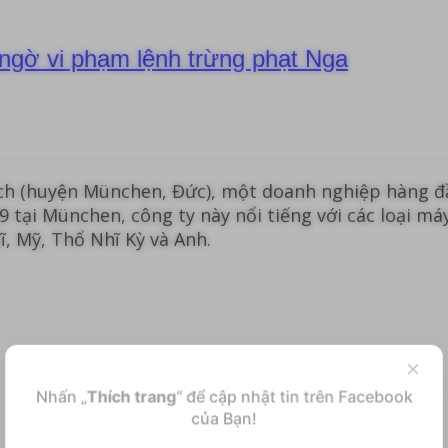
 ngờ vi phạm lệnh trừng phạt Nga
ach (huyện München, Đức), một doanh nghiệp hàng đ
 tại München, công ty này nổi tiếng với các loại m
ĩ, Mỹ, Thổ Nhĩ Kỳ và Anh.
×
Nhấn „
Thích trang
“ để cập nhật tin trên Facebook
của Bạn!