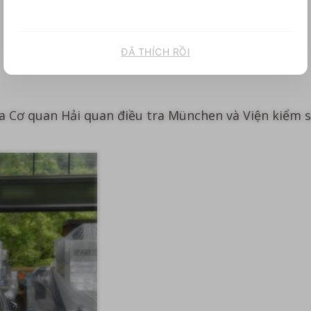
ĐÃ THÍCH RỒI
ủa Cơ quan Hải quan điều tra München và Viện kiểm s