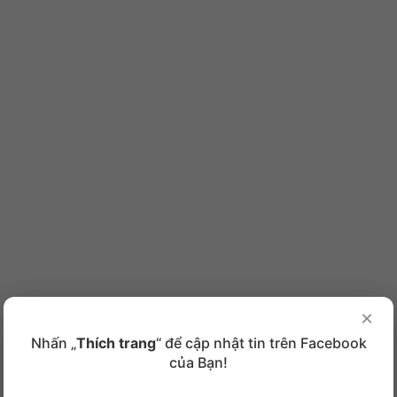
×
Nhấn „
Thích trang
“ để cập nhật tin trên Facebook
của Bạn!