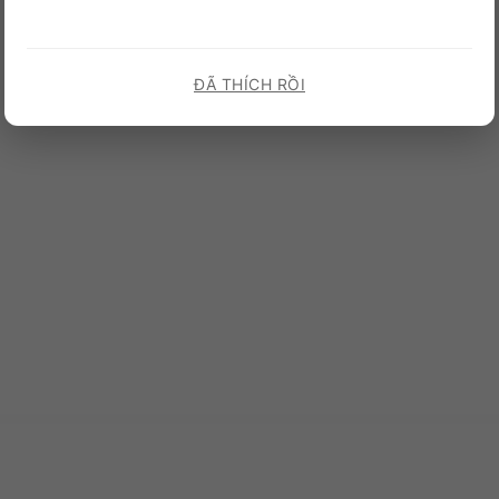
ĐÃ THÍCH RỒI