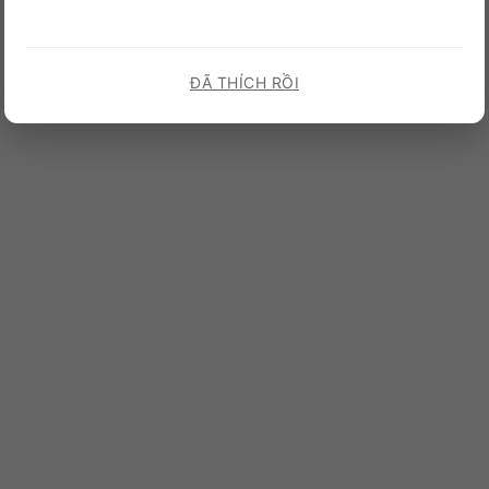
ĐÃ THÍCH RỒI