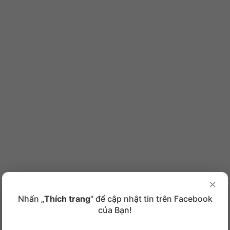
×
Nhấn „
Thích trang
“ để cập nhật tin trên Facebook
của Bạn!