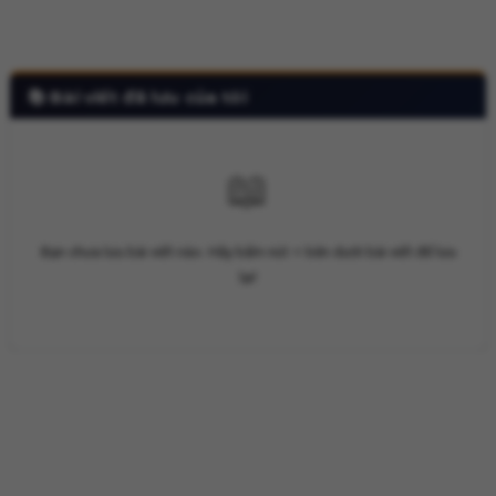
📚 Bài viết đã lưu của tôi
📖
Bạn chưa lưu bài viết nào. Hãy bấm nút ⭐ bên dưới bài viết để lưu
lại!