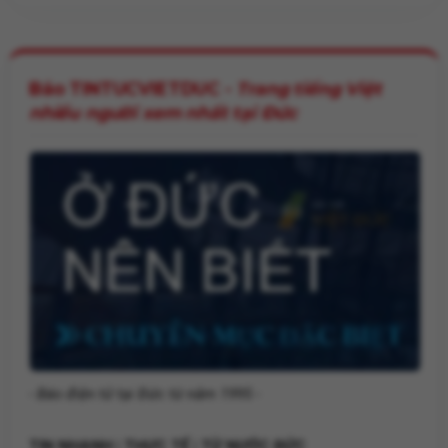
Báo TINTUCVIETDUC -
Trang tiếng Việt
nhiều người xem nhất tại Đức
- Báo điện tử tại Đức từ năm 1995 -
TIN NHANH | THỰC TẾ | TỪ NƯỚC ĐỨC