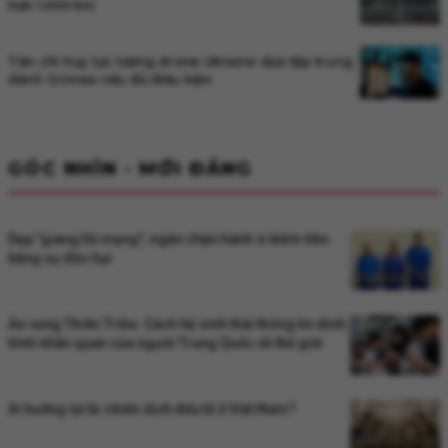
hơn 1.000 km
Tân chỉ huy lực lượng drone Ukraine dọa tập trung
đánh Crimea nếu đủ điều kiện
GÓC NHÌN - MỚI ĐĂNG
Dẹp "giang hồ mạng", ngăn chặn hành vi kiếm tiền
bằng sự độc hại
Ảo vọng Thiên Triều: Cách hệ sinh thái thông tin định
hình nhãn quan của người Trung Quốc về thế giới
Ai hưởng lợi từ chiến dịch đấu tố ở Việt Nam?