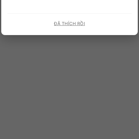
ĐÃ THÍCH RỒI