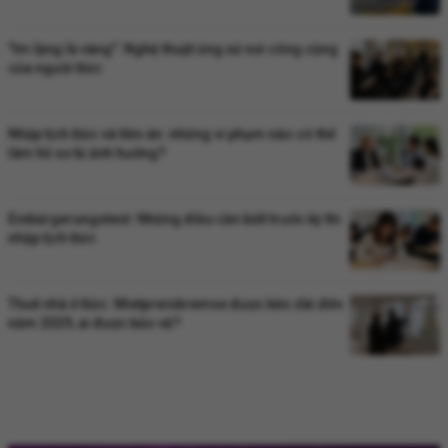
"Im lặng là vàng": Nghệ thuật ứng xử nơi công cộng
của người Đức
Nhập tịch Đức và tiền án: những vi phạm nào có thể
làm hồ sơ bị ảnh hưởng?
Einbürgerungstest: Những điều cần biết trước kỳ thi
nhập tịch Đức
Thuê nhà ở Đức: Mietpreisbremse được kéo dài đến
năm 2029, ai được bảo vệ?