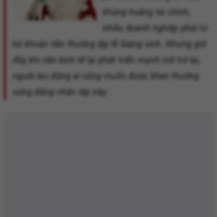
khủng hoảng tài chính,
nhiều doanh nghiệp phải từ
bỏ khoản tiền thưởng dịp lễ Giáng sinh. Nhưng giờ
đây khi nền kinh tế lại phát triển mạnh mẽ trở lại,
người lao động ai cũng muốn được khen thưởng
xứng đáng nhân dịp này.