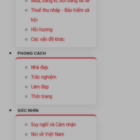
Mua, đăng kí, đổi bằng lái xe
Thuế thu nhâp - Bảo hiểm xã
hội
Hồi hương
Các vấn đề khác
PHONG CÁCH
Nhà đẹp
Trắc nghiệm
Làm đẹp
Thời trang
GÓC NHÌN
Suy nghĩ và Cảm nhận
Nói về Việt Nam