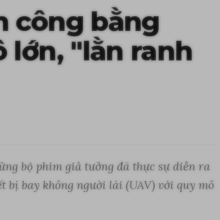
n công bằng
lớn, "lằn ranh
ững bộ phim giả tưởng đã thực sự diễn ra
t bị bay không người lái (UAV) với quy mô