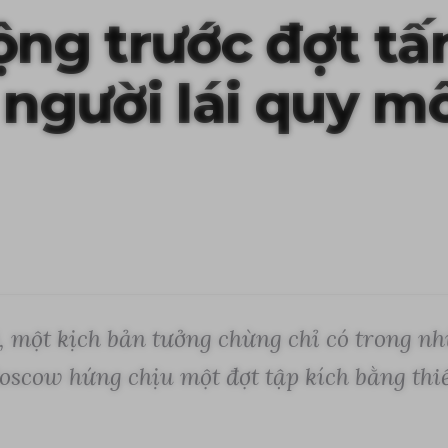
ng trước đợt tấ
gười lái quy mô 
 một kịch bản tưởng chừng chỉ có trong nh
scow hứng chịu một đợt tập kích bằng thiế