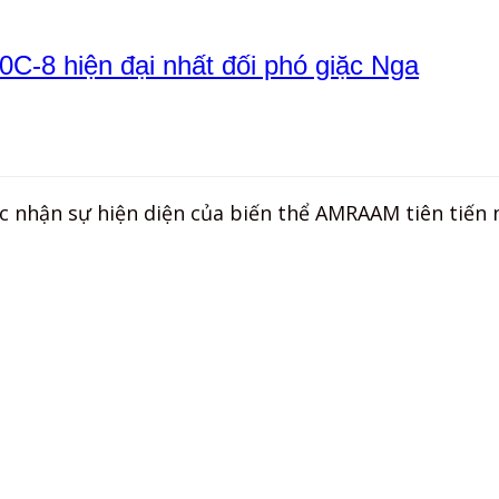
20C-8 hiện đại nhất đối phó giặc Nga
c nhận sự hiện diện của biến thể AMRAAM tiên tiến 
×
Nhấn „
Thích trang
“ để cập nhật tin trên Facebook
của Bạn!