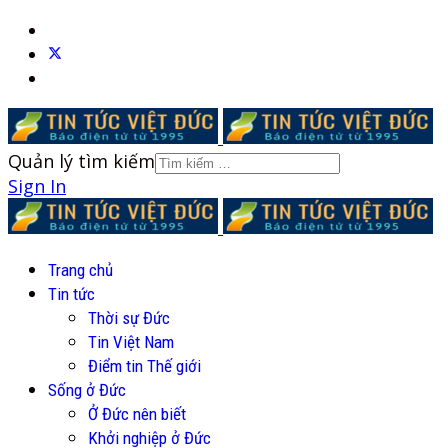
Quản lý tìm kiếm
Sign In
Trang chủ
Tin tức
Thời sự Đức
Tin Việt Nam
Điểm tin Thế giới
Sống ở Đức
Ở Đức nên biết
Khởi nghiệp ở Đức