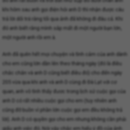
đó anh rất buồn và trời đất như sụp đổ dưới chân anh
khi hôm sau anh gọi điện hỏi anh D thì nhận được câu
trả lời dối trá rằng tối qua ảnh đã không đi đâu cả. Khi
đó anh biết rằng mình sắp mất đi một người bạn lớn,
một người anh rồi em à.
Anh đã quên hết mọi chuyện và tình cảm của anh dành
cho em cũng lớn dần lên theo tháng ngày (đó là điều
chắc chắn và anh D cũng biết điều đó) cho đến ngày
205 vừa qua khi anh và anh D cùng đi Đà Lạt với cơ
quan, anh vô tình thấy đươc trong lịch sử cuộc gọi của
anh D có rất nhiều cuộc gọi cho em (tuy nhiên anh
cũng đỡ buồn vì phần lớn cuộc gọi em đều không trả
lời). Anh D có quyền gọi cho em nhưng không cần phải
giấu anh việc đó. Nói vậy chắc em hiểu ý đồ của ảnh