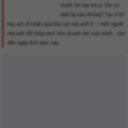
trước tới nay em ạ. Em có
biết tại sao không? Tại vì tối
nay em đi nhận quà Đà Lạt của anh D – một người
mà anh đã từng xem như là anh em của mình… cho
đến ngày 8/3 năm nay.