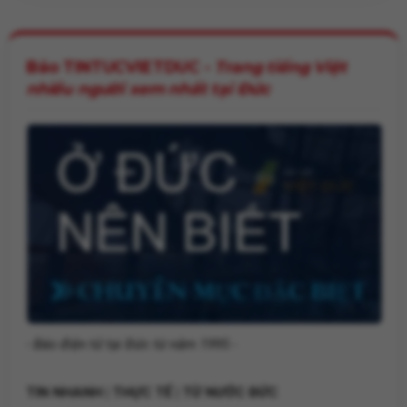
Báo TINTUCVIETDUC -
Trang tiếng Việt
nhiều người xem nhất tại Đức
- Báo điện tử tại Đức từ năm 1995 -
TIN NHANH | THỰC TẾ | TỪ NƯỚC ĐỨC