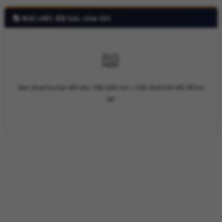
📚 Bài viết đã lưu của tôi
📖
Bạn chưa lưu bài viết nào. Hãy bấm nút ⭐ bên dưới bài viết để lưu
lại!