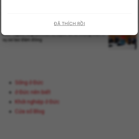
Mỹ trừng phạt các thực thể và cá nhân Cuba liên quan
mua sắm vũ khí
ĐÃ THÍCH RỒI
Đức: Người Afghanistan bị tuyên án tù chung thân vì
vụ xe lao đâm đông
Sống ở Đức
ở Đức nên biết
Khởi nghiệp ở Đức
Cửa sổ Blog