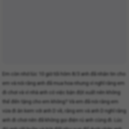
Em còn nhớ lúc 10 giờ tối hôm 8/3 anh đã nhắn tin cho
em và nói rằng anh đã mua hoa nhưng vì nghĩ rằng em
đi chơi và vì nhà anh có việc bận đột xuất nên không
thể đến tặng cho em không? Và em đã nói rằng em
vừa đi ăn kem với anh D về, rằng em và anh D nghĩ rằng
anh đi chơi nên đã không gọi điện rủ anh cùng đi. Lúc