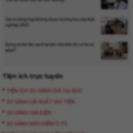
Các trường hợp không được hưởng trợ cấp thất
nghiệp 2023
Dừng xe đè lên vạch kẻ khi chờ đèn đỏ có bị xử
phạt?
Tiện ích trực tuyến
TIỆN ÍCH SO SÁNH GIÁ TẠI ĐỨC
SO SÁNH LÃI XUẤT VAY TIỀN
SO SÁNH GIÁ ĐIỆN
SO SÁNH BẢO HIỂM Ô TÔ