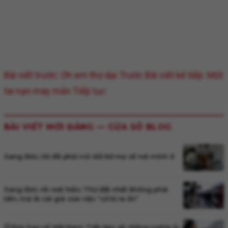
Bài viết trước: Ơn em thơ dại
Trước
Bài viết kế tiếp: Một
tai nạn may mắn
Tiếp tục
BÀI VIẾT MỚI ĐĂNG —
CỬA SỔ BLOG
Sang Đức, tôi đã phải nói dối bố mẹ về nơi mình ở
Sang Đức rồi mới hiểu: Thứ đắt nhất không phải
tiền, mà là cái giá của việc “cố tỏ ra ổn”
Ở Đức hay về Việt Nam: Tiền bạc sẽ chẳng nghĩa lý