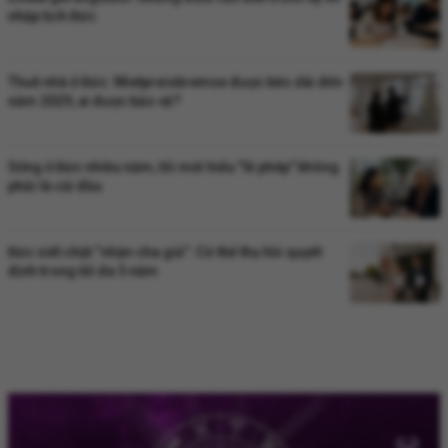
nhập tịch Đức
Thuê nhà ở Đức: Mietpreisbremse được kéo dài đến
năm 2029, ai được bảo vệ?
Sống ở Đức nhiều năm, tôi mới hiểu "lễ phép" không
phải là cúi đầu
Đức siết chặt “nhận cha giả”: Có thể thu hồi quyết
định trong tối đa 5 năm