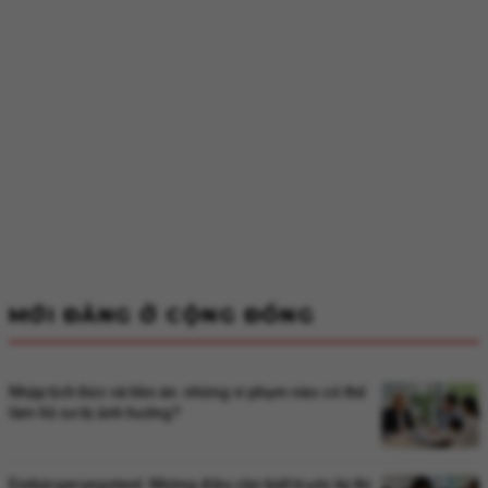
MỚI ĐĂNG Ở CỘNG ĐỒNG
Nhập tịch Đức và tiền án: những vi phạm nào có thể
làm hồ sơ bị ảnh hưởng?
Einbürgerungstest: Những điều cần biết trước kỳ thi