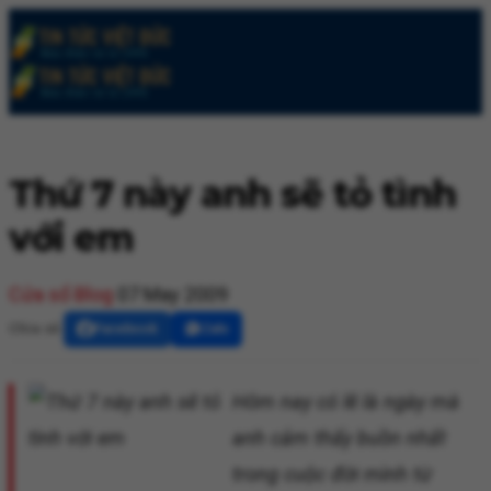
Thứ 7 này anh sẽ tỏ tình
với em
Cửa sổ Blog
07 May 2009
Chia sẻ:
Facebook
Zalo
Hôm nay có lẽ là ngày mà
anh cảm thấy buồn nhất
trong cuộc đời mình từ