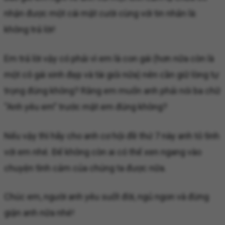
nhận được một cái mặt cười cùng với tin nhắn là:
không trả lời!
Em trả lời vậy có phải vì em là con gái (hơn nữa còn là
một cô gái xinh đẹp và tài giỏi nữa) nên cần giữ lòng tự
trọng đúng không? Rằng em muốn anh phải nói ba chữ
“Anh yêu em” trước mặt em đúng không?
Nếu vậy thì hãy cho anh cơ hội đề thứ 7 này anh tỏ tình
với em nhé. Để không còn ai có thể xen ngang vào
chuyện tình cảm của chúng ta được nữa.
Chúc em, người anh yêu suốt đời, ngủ ngon và đừng
giận anh nữa nhé!