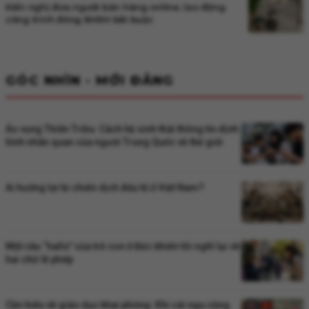
Kiến nghị đưa người bán hàng online, lao động
công trình đóng BHXH bắt buộc
GÓC NHÌN - MỚI ĐĂNG
Ảo vọng Thiên Triều: Cách hệ sinh thái thông tin định
hình nhãn quan của người Trung Quốc về thế giới
Ai hưởng lợi từ chiến dịch đấu tố ở Việt Nam?
Một câu “hallo” của trẻ con ở Đức khiến tôi nghĩ lại về
hai chữ lễ phép
Cần hiểu về giáo dục khai phóng: Khi cái ngu cộng