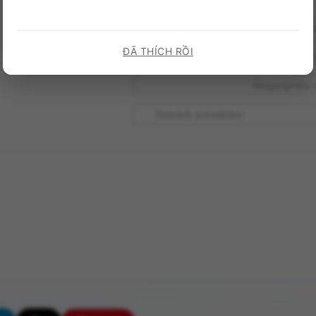
ĐÃ THÍCH RỒI