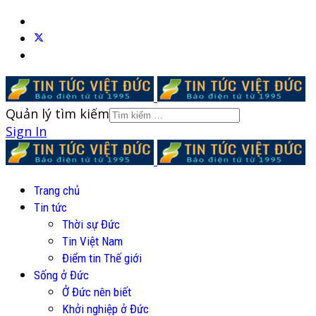
Quản lý tìm kiếm
Sign In
Trang chủ
Tin tức
Thời sự Đức
Tin Việt Nam
Điểm tin Thế giới
Sống ở Đức
Ở Đức nên biết
Khởi nghiệp ở Đức