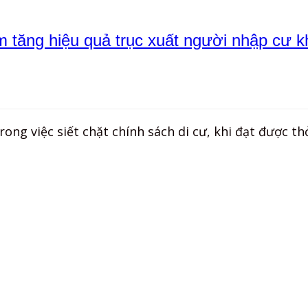
 tăng hiệu quả trục xuất người nhập cư k
ng việc siết chặt chính sách di cư, khi đạt được th
×
Nhấn „
Thích trang
“ để cập nhật tin trên Facebook
của Bạn!