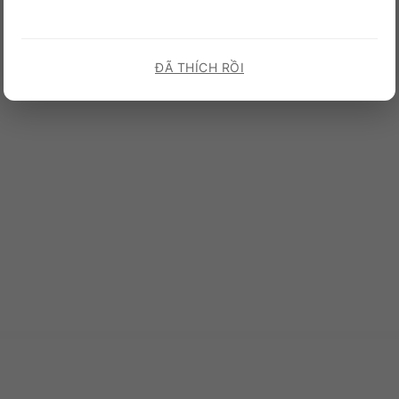
ĐÃ THÍCH RỒI