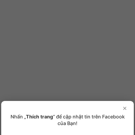
×
Nhấn „
Thích trang
“ để cập nhật tin trên Facebook
của Bạn!