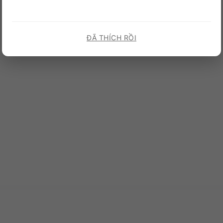
ĐÃ THÍCH RỒI