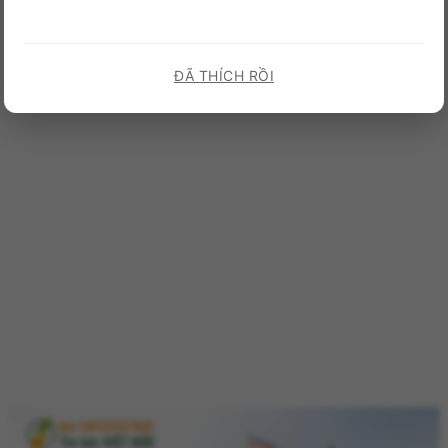
ĐÃ THÍCH RỒI