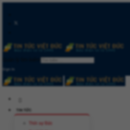
Quản lý tìm kiếm
Sign In
TIN TỨC
Thời sự Đức