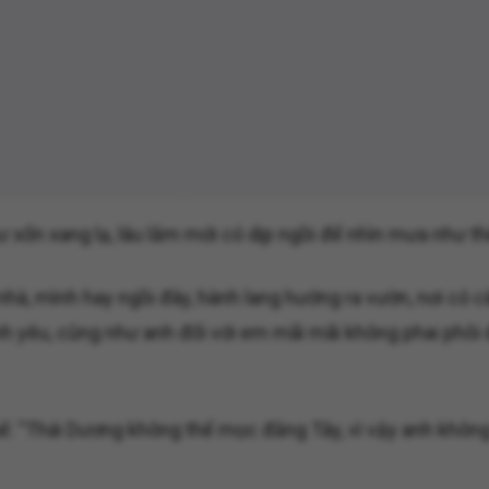
xốn xang lạ, lâu lắm mới có dịp ngồi để nhìn mưa như thế 
nhà, mình hay ngồi đây, hành lang hướng ra vườn, nơi có
h yêu, cũng như anh đối với em mãi mãi không phai phôi đ
: "Thái Dương không thể mọc đằng Tây, vì vậy anh không 