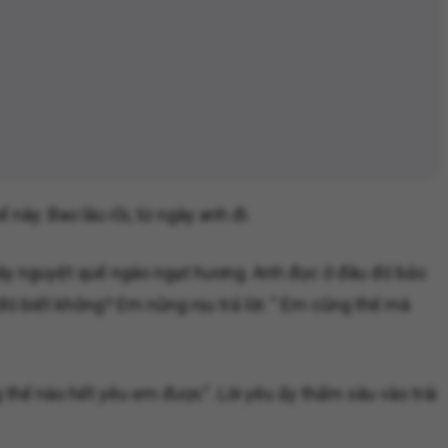
này. Bao lâu rồi, từ ngày anh đi.
 cây nguyệt quế ngào ngạt hương. Anh đọc ở đâu đó bảo
ó biết không? Em nũng nịu trả lời: " Em cũng thế mà
thể nào hết yêu em được". Lời yêu ấy thấm sâu vào trái