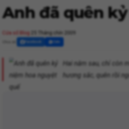
Anh đã quên kỷ
Cửa sổ Blog
25 Tháng chín 2009
Chia sẻ:
Facebook
Zalo
Hai năm sau, chỉ còn m
hương sắc, quên rồi n