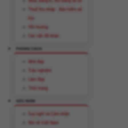
Mua, đăng kí, đổi bằng lái xe
Thuế thu nhâp - Bảo hiểm xã
hội
Hồi hương
Các vấn đề khác
PHONG CÁCH
Nhà đẹp
Trắc nghiệm
Làm đẹp
Thời trang
GÓC NHÌN
Suy nghĩ và Cảm nhận
Nói về Việt Nam