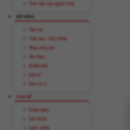
Thói xấu của người Việt
ĐỜI SỐNG
Tâm sự
Tình yêu - Giới thính
Nhịp sống trẻ
Ẩm thực
Khám phá
Giải trí
Xem tử vi
CHIA SẺ
Công nghệ
Sức khỏe
Cuộc sống