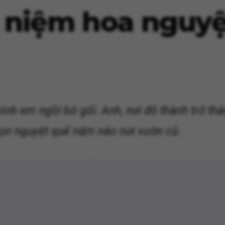
 niệm hoa nguyệ
ình em ngồi bó gối. Anh, nơi đô thành trở th
gọn nguyệt quế năm nào nơi vườn cũ.