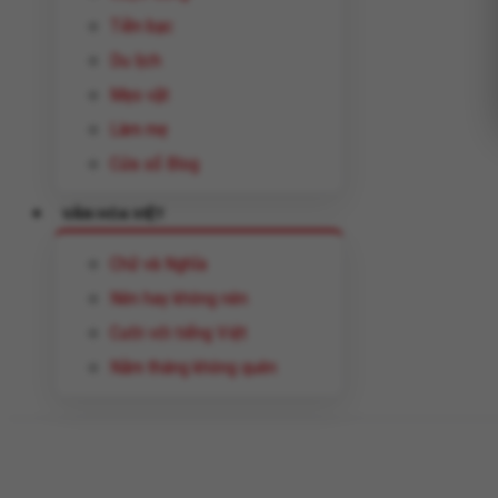
Tiền bạc
Du lịch
Mẹo vặt
Làm mẹ
Cửa sổ Blog
VĂN HÓA VIỆT
Chữ và Nghĩa
Nên hay không nên
Cười với tiếng Việt
Năm tháng không quên