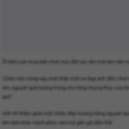
Ồ! Một cơn mưa bất chợt, mùi đất xộc lên mũi làm tâm tư 
Chiều nào cũng vậy, một thân một xe đạp anh đến chơi 
em, nguyệt quế tượng trưng cho lòng chung thủy của tìn
anh".
Anh thì thầm giữa một chiều đầy hương nồng nguyệt quế
tim tinh khôi. Hạnh phúc sao mà gần gũi đến thế.