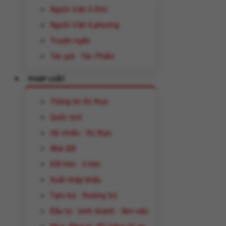
Người Việt ở Đức
Người Việt 4 phương
Truyện ngắn
Tác giả - Tác Phẩm
PHÁP LUẬT
Thông tin thị thực
Quốc tịch
Hộ chiếu - thị thực
Nhà đất
Kết hôn - li hôn
Xuất nhập khẩu
Tạm trú - thường trú
Đầu tư - kinh doanh - làm việc