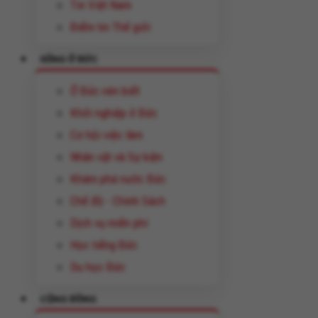
Tin Việt Nam
Điểm tin Thế giới
SỐNG Ở ĐỨC
Ở Đức nên biết
Khởi nghiệp ở Đức
Cơ hội việc làm
Nhân vật và Sự kiện
Khám phá nước Đức
Chế độ - Chính Sách
Dịch vụ miễn phí
Học tiếng Đức
Du học Đức
CỘNG ĐỒNG