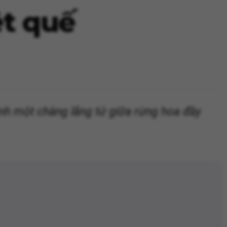
t quế
ành một chàng lãng tử giữa rừng hoa đầy