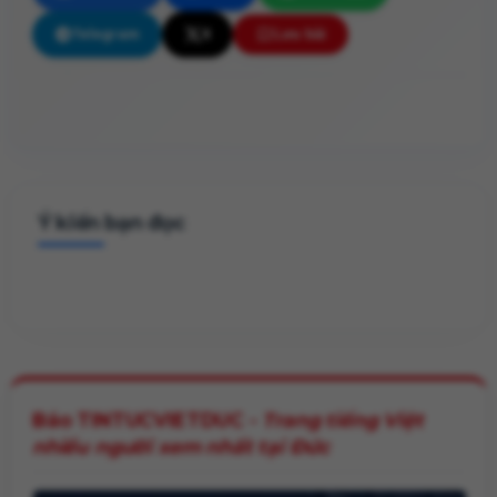
Telegram
X
Lưu bài
Ý kiến bạn đọc
Báo TINTUCVIETDUC -
Trang tiếng Việt
nhiều người xem nhất tại Đức