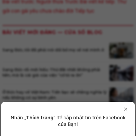
Bài viết trước: Người thừa
Trước
Bài viết kế tiếp: Thư
gởi con gái yêu chưa chào đời
Tiếp tục
BÀI VIẾT MỚI ĐĂNG —
CỬA SỔ BLOG
Sang Đức, tôi đã phải nói dối bố mẹ về nơi mình ở
Sang Đức rồi mới hiểu: Thứ đắt nhất không phải
tiền, mà là cái giá của việc “cố tỏ ra ổn”
Ở Đức hay về Việt Nam: Tiền bạc sẽ chẳng nghĩa lý
nếu không có sự bình yên
×
Đức biến tôi thành người khác: về Việt Nam, tôi cứ
Nhấn „
Thích trang
“ để cập nhật tin trên Facebook
ngỡ mình là khách lạ!
của Bạn!