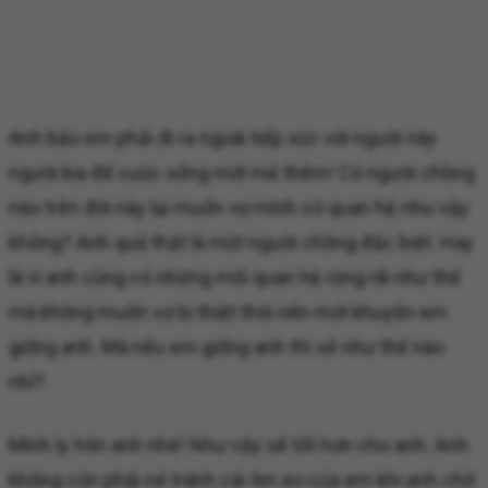
Anh bảo em phải đi ra ngoài tiếp xúc với người này
người kia để cuộc sống mới mẻ thêm! Có người chồng
nào trên đời này lại muốn vợ mình có quan hệ như vậy
không? Anh quả thật là một người chồng đặc biệt. Hay
là vì anh cũng có những mối quan hệ rộng rãi như thế
mà không muốn vợ bị thiệt thòi nên mới khuyên em
giống anh. Mà nếu em giống anh thì sẽ như thế nào
nhỉ?
Mình ly hôn anh nhé! Như vậy sẽ tốt hơn cho anh. Anh
không còn phải né tránh cái ôm eo của em khi anh chở