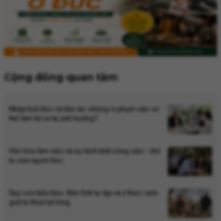
Cộng đồng quan tâm
Nhập tịch Đức và tiền án: những vi phạm nào có
thể làm hồ sơ bị ảnh hưởng?
Văn hóa làm việc và sự tách biệt công việc - đời
tư của người Đức
Dạy con kiểu Đức: Bản lĩnh tự lập và ý thức ranh
giới từ thuở lọt lòng