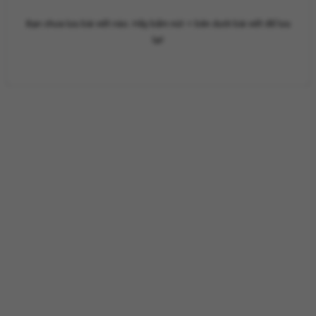
Bạn chưa lưu bài viết nào. Hãy bấm nút ⭐ bên dưới bài viết để lưu
lại!