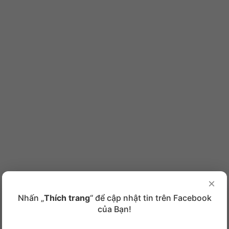
×
Nhấn „
Thích trang
“ để cập nhật tin trên Facebook
của Bạn!