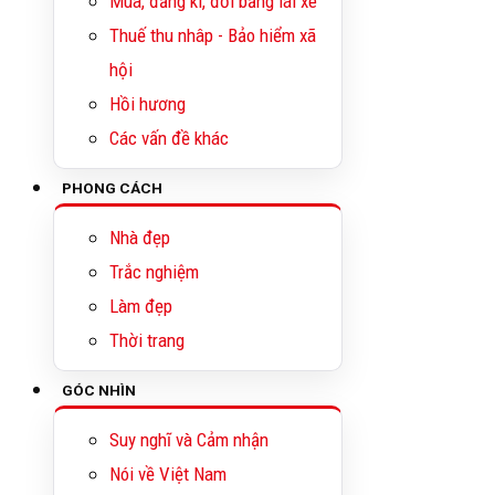
Mua, đăng kí, đổi bằng lái xe
Thuế thu nhâp - Bảo hiểm xã
hội
Hồi hương
Các vấn đề khác
PHONG CÁCH
Nhà đẹp
Trắc nghiệm
Làm đẹp
Thời trang
GÓC NHÌN
Suy nghĩ và Cảm nhận
Nói về Việt Nam