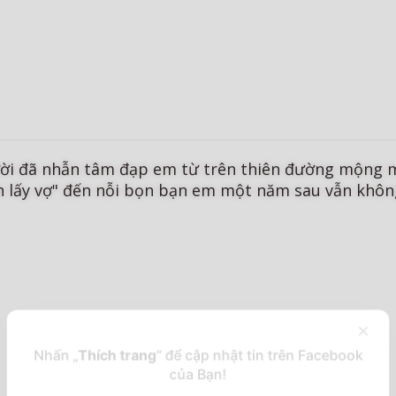
ời đã nhẫn tâm đạp em từ trên thiên đường mộng mơ
 lấy vợ" đến nỗi bọn bạn em một năm sau vẫn không 
×
Nhấn „
Thích trang
“ để cập nhật tin trên Facebook
của Bạn!