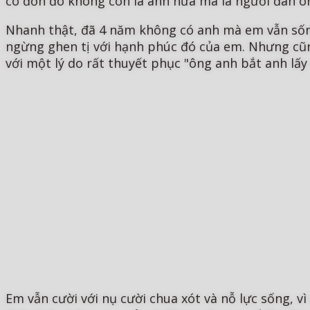
cô đơn đó không còn là anh nữa mà là người đàn ôn
Nhanh thật, đã 4 năm không có anh mà em vẫn sống
ngừng ghen tị với hạnh phúc đó của em. Nhưng cũ
với một lý do rất thuyết phục "ông anh bắt anh lấ
Em vẫn cười với nụ cười chua xót và nỗ lực sống, 