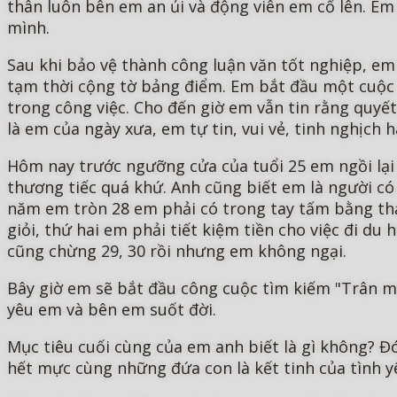
thân luôn bên em an ủi và động viên em cố lên. E
mình.
Sau khi bảo vệ thành công luận văn tốt nghiệp, em
tạm thời cộng tờ bảng điểm. Em bắt đầu một cuộc 
trong công việc. Cho đến giờ em vẫn tin rằng quyết
là em của ngày xưa, em tự tin, vui vẻ, tinh nghịch
Hôm nay trước ngưỡng cửa của tuổi 25 em ngồi lại 
thương tiếc quá khứ. Anh cũng biết em là người có
năm em tròn 28 em phải có trong tay tấm bằng thạ
giỏi, thứ hai em phải tiết kiệm tiền cho việc đi d
cũng chừng 29, 30 rồi nhưng em không ngại.
Bây giờ em sẽ bắt đầu công cuộc tìm kiếm "Trân m
yêu em và bên em suốt đời.
Mục tiêu cuối cùng của em anh biết là gì không? Đ
hết mực cùng những đứa con là kết tinh của tình yê