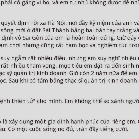
m phải cố gắng vì họ, và em tự nhủ không được để n
 quyết định rời xa Hà Nội, nơi đầy kỷ niệm của anh
sống mới ở đất Sài Thành bằng hai bàn tay trắng và
 định vô Sài Gòn của em là hoàn toàn đúng. Giờ đây 
 ham chơi nhưng cũng rất ham học va nghiêm túc tro
suy ngẫm rất nhiều điều, nhưng em suy nghĩ nhiều 
 rất nhiều tham vọng, mục tiêu em đặt ra đến sinh 
c sỹ quản trị kinh doanh. Giờ còn 2 năm nữa để em
u học. Sau khi có tấm bằng thạc sĩ quản trị kinh doa
ệnh thiên tử" cho mình. Em không thể so sánh ngườ
ó là xây dựng một gia đình hạnh phúc của riêng em.
u. Có một cuộc sống no đủ, tràn đầy tiếng cười.