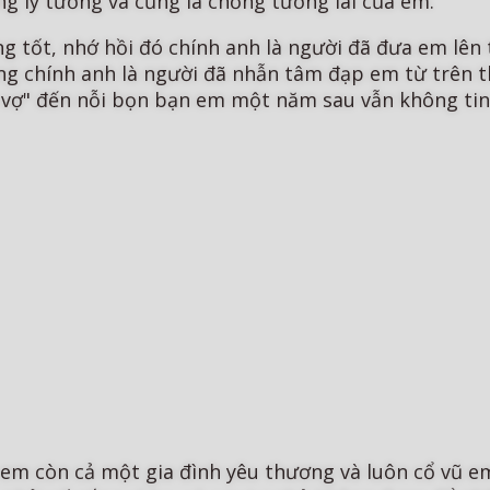
g lý tưởng và cũng là chồng tương lai của em.
 tốt, nhớ hồi đó chính anh là người đã đưa em lê
ng chính anh là người đã nhẫn tâm đạp em từ trên
y vợ" đến nỗi bọn bạn em một năm sau vẫn không tin 
vì em còn cả một gia đình yêu thương và luôn cổ vũ