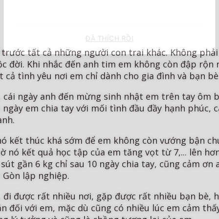
ĐÃ THÍCH RỒI
lại trước tất cả những người con trai khác. Không ph
ộc đời. Khi nhắc đến anh tim em không còn đập rộn 
t cả tình yêu nơi em chỉ dành cho gia đình và bạn bè
m, cái ngày anh đến mừng sinh nhật em trên tay ôm bó
i ngày em chia tay với mối tình đầu đầy hạnh phúc, 
ành.
 nó kết thúc khá sớm để em không còn vướng bận ch
nó kết quả học tập của em tăng vọt từ 7,... lên hơn
út gần 6 kg chỉ sau 10 ngày chia tay, cũng cảm ơn 
i Gòn lập nghiệp.
đi được rất nhiều nơi, gặp được rất nhiều bạn bè, 
mắn đối với em, mặc dù cũng có nhiều lúc em cảm th