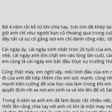
Đã 4 năm rồi kể từ khi chia tay, trái tim đã khép 
giờ anh chỉ như người bạn cũ thoáng qua trong cu
đây tất cả sự cố gắng nơi em chỉ dành công việc, tấ
Cái ngày ấy, cái ngày sinh nhật tròn 20 tuổi của e
nhé, cái ngày anh ôm chặt em vào lòng lần cuối, cá
em cũng là cái ngày em bắt đầu thực sự trưởng th
Cũng thật may, em nghĩ vậy, mối tình đầu của em
đi của anh đã tiếp thêm cho em sức mạnh, cũng nhờ 
mạnh kiên cường để vừa học vừa làm trong khi em s
quyết định rời xa nơi em sinh ra và lớn lên để vô Sà
Trong 4 năm xa anh em đã làm được rất nhiều việc, 
thốt lên rằng chia tay với anh có khi là một may 