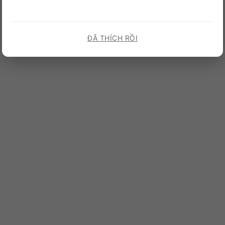
ĐÃ THÍCH RỒI