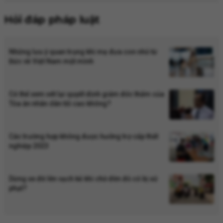
Hỏi đáp pháp luật
Những lưu ý quan trọng khi mẹ đưa con nhỏ từ
Đức về Việt Nam một mình
Có thể xem xét lại quyết định giám đốc thẩm của
Tòa án nhân dân tối cao không?
Các trường hợp không được hưởng trợ cấp thất
nghiệp 2023
Dừng xe đè lên vạch kẻ khi chờ đèn đỏ có bị xử
phạt?