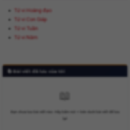
Tử vi Hoàng đạo
Tử vi Con Giáp
Tử vi Tuần
Tử vi Năm
📚 Bài viết đã lưu của tôi
📖
Bạn chưa lưu bài viết nào. Hãy bấm nút ⭐ bên dưới bài viết để lưu
lại!