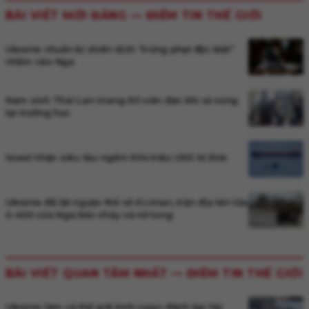
BÀI VIẾT MỚI ĐĂNG —
ĐIỂM TIN THẾ GIỚI
Ukraine chuẩn bị chiến dịch “trừng phạt đặc biệt”
nhằm vào Nga
Nam sinh Thái Lan mang 60 viên đạn khi xả súng
tại trường học
Israel nhận siêu tàu ngầm 634 triệu USD từ Đức
Ukraine đã lật ngược thế cờ ở Liman, trận địa tên lửa
S-400 của Nga bốc cháy và nổ tung
BÀI VIẾT QUAN TÂM NHẤT —
ĐIỂM TIN THẾ GIỚI
Ukraine làm cả thế giới kinh ngạc: đánh bại hải