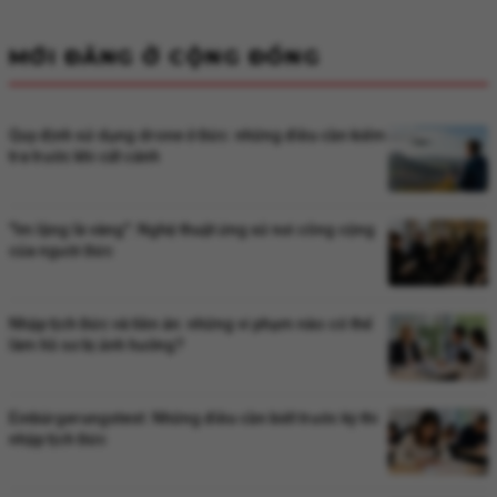
MỚI ĐĂNG Ở CỘNG ĐỒNG
Quy định sử dụng drone ở Đức: những điều cần kiểm
tra trước khi cất cánh
"Im lặng là vàng": Nghệ thuật ứng xử nơi công cộng
của người Đức
Nhập tịch Đức và tiền án: những vi phạm nào có thể
làm hồ sơ bị ảnh hưởng?
Einbürgerungstest: Những điều cần biết trước kỳ thi
nhập tịch Đức