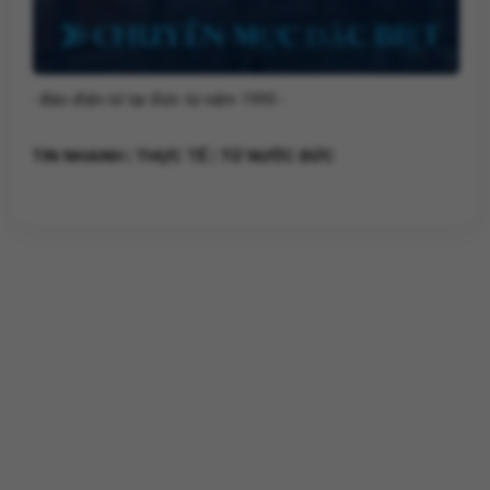
- Báo điện tử tại Đức từ năm 1995 -
TIN NHANH | THỰC TẾ | TỪ NƯỚC ĐỨC