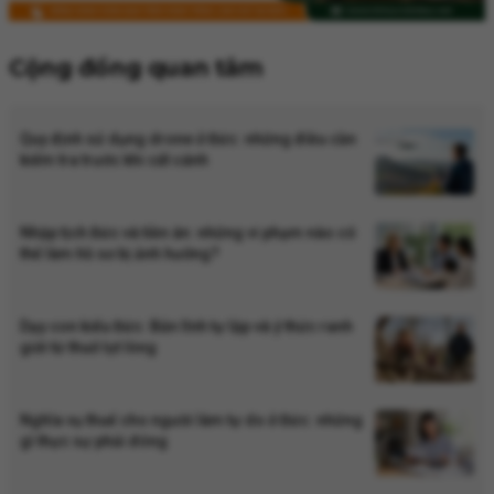
Cộng đồng quan tâm
Quy định sử dụng drone ở Đức: những điều cần
kiểm tra trước khi cất cánh
Nhập tịch Đức và tiền án: những vi phạm nào có
thể làm hồ sơ bị ảnh hưởng?
Dạy con kiểu Đức: Bản lĩnh tự lập và ý thức ranh
giới từ thuở lọt lòng
Nghĩa vụ thuế cho người làm tự do ở Đức: những
gì thực sự phải đóng