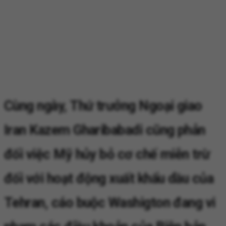
Cùng ngày, Thứ trưởng Ngoại giao
Iran Kazem Gharibabadi cũng phản
đối việc Mỹ hủy bỏ cơ chế miễn trừ
đối với hoạt động xuất khẩu dầu của
Tehran, cáo buộc Washigton đang vi