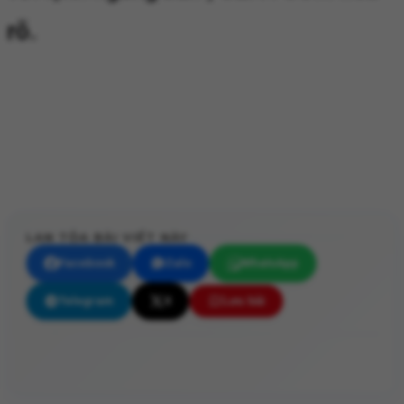
rõ.
LAN TỎA BÀI VIẾT NÀY
Facebook
Zalo
WhatsApp
Telegram
X
Lưu bài