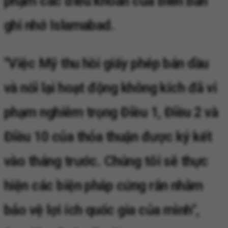
phạm các điều khoản của Biên bản
ghi nhớ Islamabad.
"Việc Mỹ thu hồi giấy phép bán dầu
và nối lại hoạt động không kích đã vi
phạm nghiêm trọng Điều 1, Điều 2 và
Điều 10 của thỏa thuận được ký kết
vào tháng trước. Chúng tôi sẽ thực
hiện các biện pháp cứng rắn nhằm
bảo vệ lợi ích quốc gia của mình",