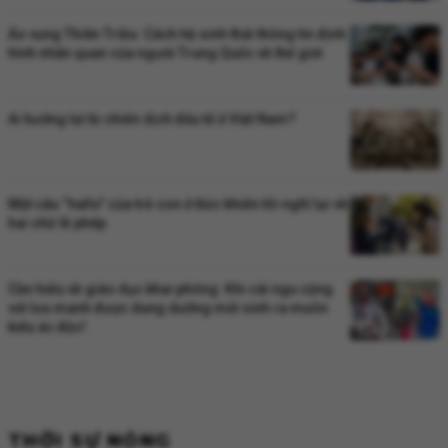
Ảo vọng Thiên Triều: Cách hệ sinh thái thông tin định
hình nhãn quan của người Trung Quốc về thế giới
Ai hưởng lợi từ chiến dịch đấu tố ở Việt Nam?
Một câu “hallo” của trẻ con ở Đức khiến tôi nghĩ lại về
hai chữ lễ phép
Cần hiểu về giáo dục khai phóng: Khi cái ngu cộng
với lưu manh được dung dưỡng mới sinh ra muôn
kiểu ác độc!
THỜI SỰ NÓNG