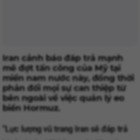
Iran cảnh báo đáp trả mạnh
mẽ đợt tấn công của Mỹ tại
miền nam nước này, đồng thời
phản đối mọi sự can thiệp từ
bên ngoài về việc quản lý eo
biển Hormuz.
"Lực lượng vũ trang Iran sẽ đáp trả