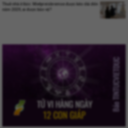
Thuê nhà ở Đức: Mietpreisbremse được kéo dài đến
năm 2029, ai được bảo vệ?