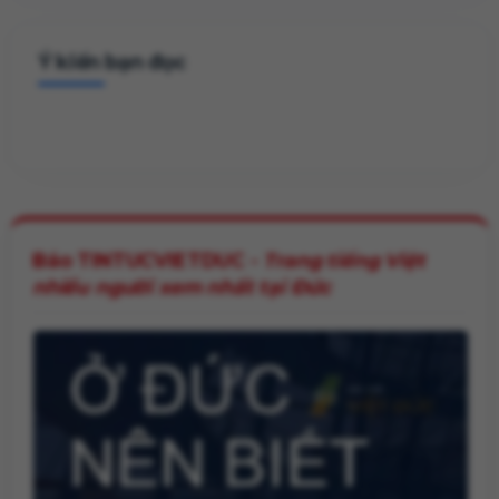
Ý kiến bạn đọc
Báo TINTUCVIETDUC -
Trang tiếng Việt
nhiều người xem nhất tại Đức