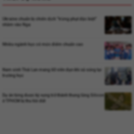
Ukraine chuẩn bị chiến dịch “trừng phạt đặc biệt”
nhằm vào Nga
Nhiều ngành học có mức điểm chuẩn cao
Nam sinh Thái Lan mang 60 viên đạn khi xả súng tại
trường học
Dự án từng được kỳ vọng trở thành thung lũng Silicon
ở TPHCM bị thu hồi đất