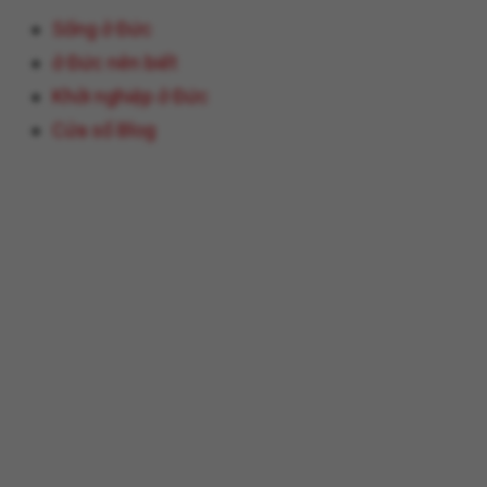
Sống ở Đức
ở Đức nên biết
Khởi nghiệp ở Đức
Cửa sổ Blog