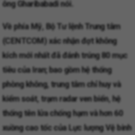
ông Gharibabadi nói.
Về phía Mỹ, Bộ Tư lệnh Trung tâm
(CENTCOM) xác nhận đợt không
kích mới nhất đã đánh trúng 80 mục
tiêu của Iran; bao gồm hệ thống
phòng không, trung tâm chỉ huy và
kiểm soát, trạm radar ven biển, hệ
thống tên lửa chống hạm và hơn 60
xuồng cao tốc của Lực lượng Vệ binh