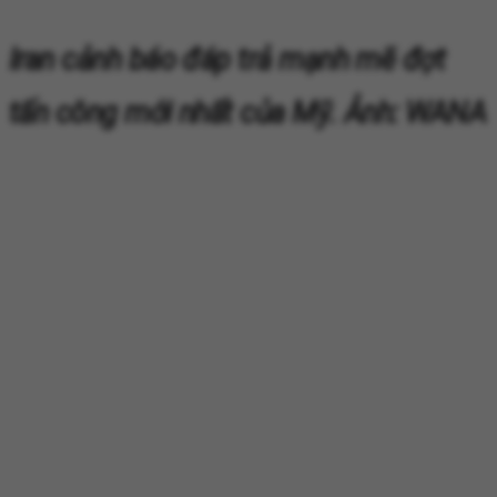
Iran cảnh báo đáp trả mạnh mẽ đợt
tấn công mới nhất của Mỹ. Ảnh: WANA