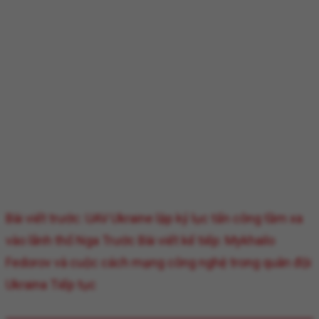
Bài viết trước: UAV Ukraine lập kỷ lục tấn công tầm xa
vào lãnh thổ Nga
Trước
Bài viết kế tiếp: Mykhailo
Fedorov và cuộc cách mạng công nghệ trong quân đội
Ukraina
Tiếp tục