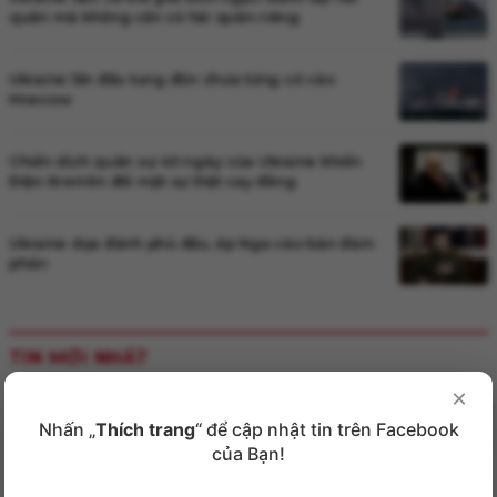
quân mà không cần có hải quân riêng
Ukraine lần đầu tung đòn chưa từng có vào
Moscow
Chiến dịch quân sự 40 ngày của Ukraine khiến
Điện Kremlin đối mặt sự thật cay đắng
Ukraine dọa đánh phủ đầu, ép Nga vào bàn đàm
phán
TIN MỚI NHẤT
×
Nhiều ngành học có mức điểm chuẩn cao
Nhấn „
Thích trang
“ để cập nhật tin trên Facebook
của Bạn!
Khởi tố 21 bị can vụ quảng cáo phóng đại thuốc