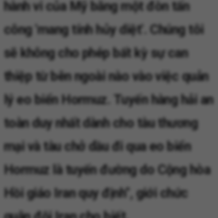
hành vi của Mỹ bằng một đòn tấn
công 'mang tính hủy diệt'. Chúng tôi
sẽ không cho phép bất kỳ sự can
thiệp từ bên ngoài nào vào việc quản
lý eo biển Hormuz. Tuyến hàng hải an
toàn duy nhất dành cho tàu thương
mại và tàu chở dầu đi qua eo biển
Hormuz là tuyến đường do Cộng hòa
Hồi giáo Iran quy định", giới chức
quân đội Iran cho biết.