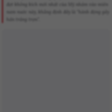
đợt không kích mới nhất của Mỹ nhắm vào miền
nam nước này, khẳng định đây là "hành động gây
hấn trắng trợn".