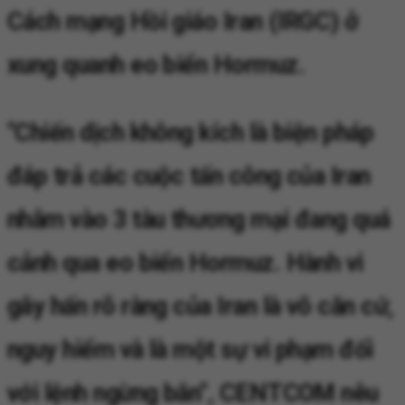
Cách mạng Hồi giáo Iran (IRGC) ở
xung quanh eo biển Hormuz.
"Chiến dịch không kích là biện pháp
đáp trả các cuộc tấn công của Iran
nhắm vào 3 tàu thương mại đang quá
cảnh qua eo biển Hormuz. Hành vi
gây hấn rõ ràng của Iran là vô căn cứ,
nguy hiểm và là một sự vi phạm đối
với lệnh ngừng bắn", CENTCOM nêu