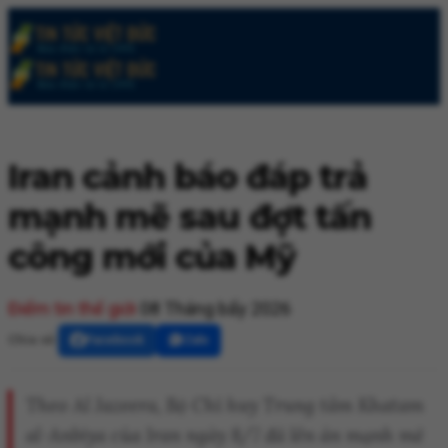
Iran cảnh báo đáp trả
mạnh mẽ sau đợt tấn
công mới của Mỹ
Điểm tin thế giới
08 Tháng bẩy 2026
Chia sẻ:
Facebook
Zalo
Theo Al Jazeera, Bộ Chỉ huy Trung tâm Khatam
al-Anbiya của Iran ngày 8/7 đã lên án mạnh mẽ