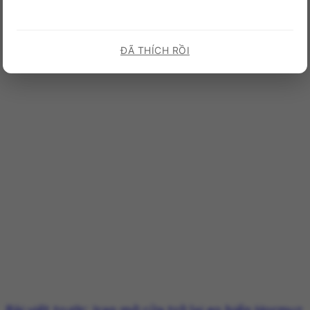
ĐÃ THÍCH RỒI