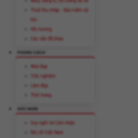
Mua, đăng kí, đổi bằng lái xe
Thuế thu nhâp - Bảo hiểm xã
hội
Hồi hương
Các vấn đề khác
PHONG CÁCH
Nhà đẹp
Trắc nghiệm
Làm đẹp
Thời trang
GÓC NHÌN
Suy nghĩ và Cảm nhận
Nói về Việt Nam