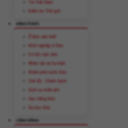
Tin Việt Nam
Điểm tin Thế giới
SỐNG Ở ĐỨC
Ở Đức nên biết
Khởi nghiệp ở Đức
Cơ hội việc làm
Nhân vật và Sự kiện
Khám phá nước Đức
Chế độ - Chính Sách
Dịch vụ miễn phí
Học tiếng Đức
Du học Đức
CỘNG ĐỒNG