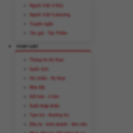
Người Việt ở Đức
Người Việt 4 phương
Truyện ngắn
Tác giả - Tác Phẩm
PHÁP LUẬT
Thông tin thị thực
Quốc tịch
Hộ chiếu - thị thực
Nhà đất
Kết hôn - li hôn
Xuất nhập khẩu
Tạm trú - thường trú
Đầu tư - kinh doanh - làm việc