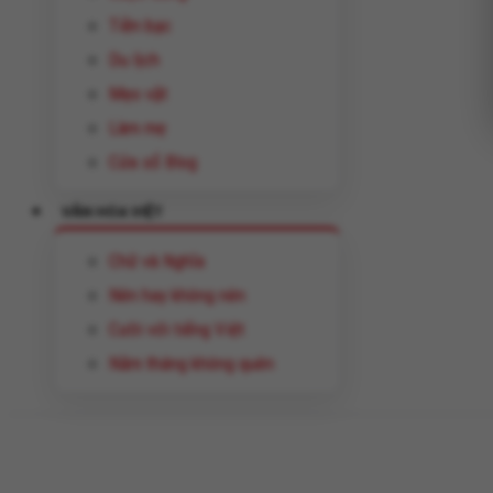
Tiền bạc
Du lịch
Mẹo vặt
Làm mẹ
Cửa sổ Blog
VĂN HÓA VIỆT
Chữ và Nghĩa
Nên hay không nên
Cười với tiếng Việt
Năm tháng không quên