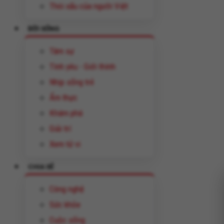
Thói xấu của người Việt
ĐỜI SỐNG
Tâm sự
Tình yêu - Giới thính
Nhịp sống trẻ
Ẩm thực
Khám phá
Giải trí
Xem tử vi
CHIA SẺ
Công nghệ
Sức khỏe
Cuộc sống