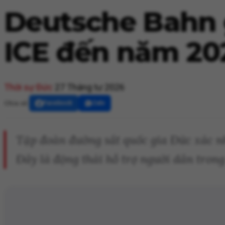
Deutsche Bahn g
ICE đến năm 20
Thời sự Đức
27 Tháng tư 2026
Chia sẻ:
Facebook
Zalo
Tập đoàn đường sắt quốc gia Đức xác nhậ
Đây là động thái hỗ trợ người dân trong