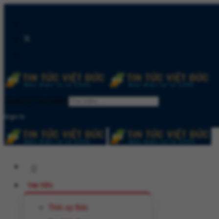
Quản lý tìm kiếm
Sign In
TIN TỨC
Thời sự Đức