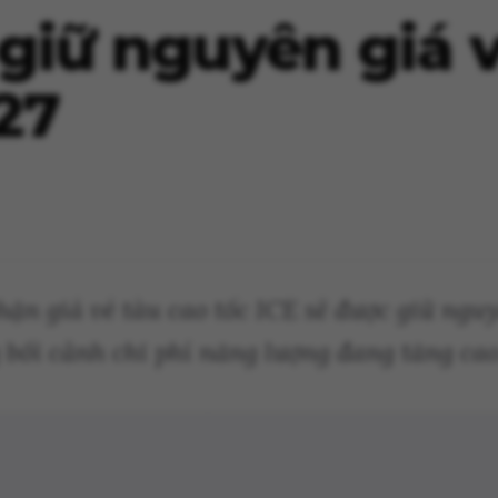
iữ nguyên giá v
27
n giá vé tàu cao tốc ICE sẽ được giữ nguyê
 bối cảnh chi phí năng lượng đang tăng cao