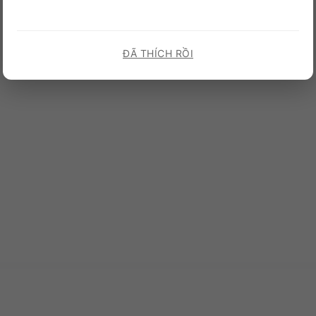
ĐÃ THÍCH RỒI