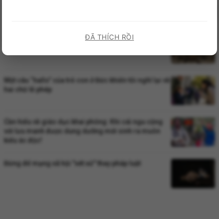
hình nhãn quan của người Trung Quốc về thế giới
ĐÃ THÍCH RỒI
Ai hưởng lợi từ chiến dịch đấu tố ở Việt Nam?
Một câu “hallo” của trẻ con ở Đức khiến tôi nghĩ lại về
hai chữ lễ phép
Cần hiểu về giáo dục khai phóng: Khi cái ngu cộng
với lưu manh được dung dưỡng mới sinh ra muôn
kiểu ác độc!
Đừng để mạng xã hội "xét xử" thay pháp luật