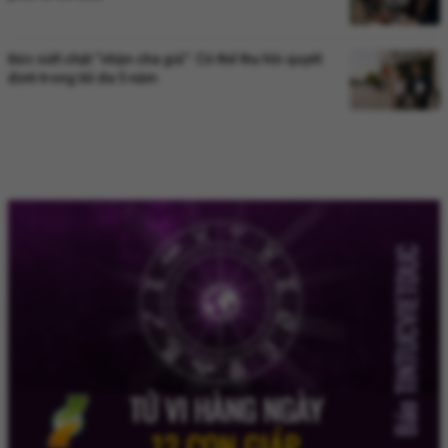
Đức siết chặt “nhận cha giả”: Có thể thu hồi quyết
định trong tối đa 5 năm