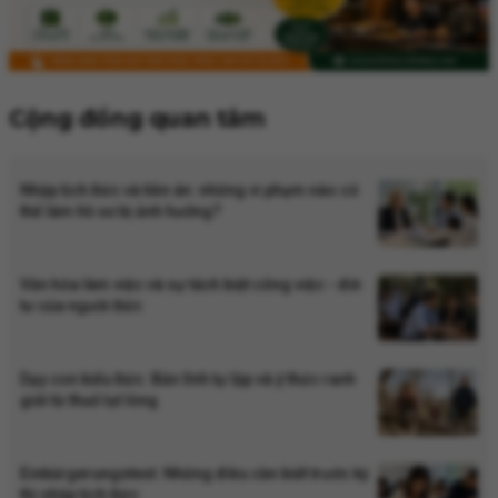
Cộng đồng quan tâm
Nhập tịch Đức và tiền án: những vi phạm nào có
thể làm hồ sơ bị ảnh hưởng?
Văn hóa làm việc và sự tách biệt công việc - đời
tư của người Đức
Dạy con kiểu Đức: Bản lĩnh tự lập và ý thức ranh
giới từ thuở lọt lòng
Einbürgerungstest: Những điều cần biết trước kỳ
thi nhập tịch Đức