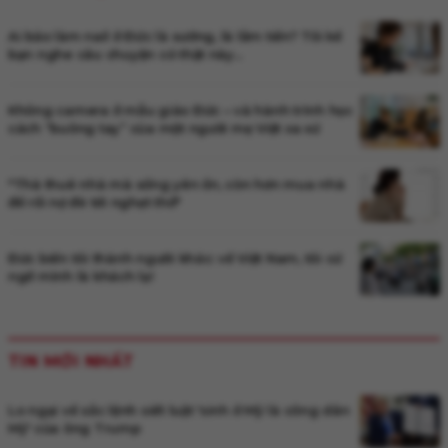
Ai bảo làm nail ở Đức là sướng, là lắm tiền? Tôi kể
bạn nghe câu chuyện có thật này...
Không camera ở mẫu giáo Đức – và hành trình học
cách “buông tay” của một người mẹ Việt xa xứ
"Thà thuê nhà mà sống yên ổn, còn hơn mua nhà
để rồi nợ đè tới nghẹt thở"
Đức biến tôi thành người khác: về Việt Nam, tôi cứ
ngỡ mình là khách lạ!
TIN MỚI NHẤT
Lo ngại về sắc lệnh siết luật 'sinh ở Mỹ là công dân
Mỹ' của ông Trump