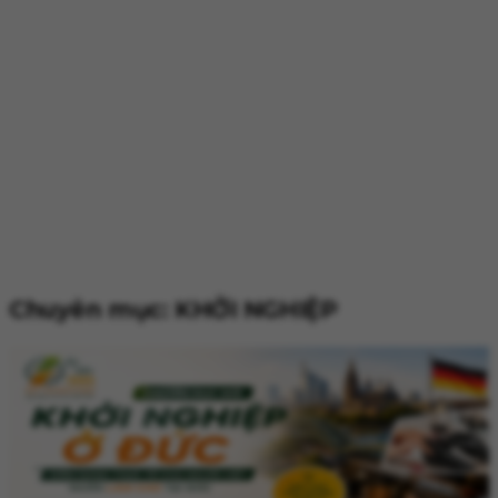
Chuyên mục: KHỞI NGHIỆP