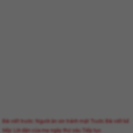
Bài viết trước: Người ăn xin tránh mặt
Trước
Bài viết kế
tiếp: Lời dặn của mẹ ngày thứ sáu
Tiếp tục