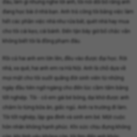
đâu, làm gì nhưng nghe lời anh, tôi nói dối bố rằng anh
đang học bài ở nhà bạn. Anh trả công tôi bằng việc làm
hết các phần việc nhà như rửa bát, quét nhà hay mua
cho tôi cái kẹo, cái bánh. Đến tận bây giờ bố chắc vẫn
không biết tôi là đồng phạm đâu.
Rồi cả hai anh em lớn lên, đều vào được đại học. Rời
nhà, xa quê, hai anh em ra Hà Nội. Anh là chỗ dựa về
mọi mặt cho tôi suốt quãng đời sinh viên từ những
ngày đầu tiên ngỡ ngàng cho đến lúc cầm tấm bằng
tốt nghiệp. Tôi - cô em gái bé bỏng, dại khờ được anh
chăm lo từng bữa ăn, giấc ngủ. Anh ra trường đi làm.
Tôi tốt nghiệp, lập gia đình và sinh em bé. Một cuộc
hôn nhân không hạnh phúc. Khi sức chịu đựng không
còn, khi tình yêu không còn, tôi tìm đến anh khóc.