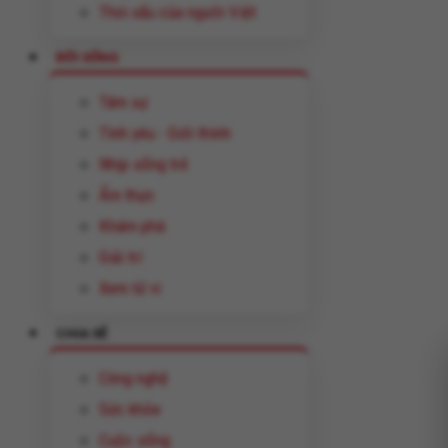
Thói xấu của người Việt
ĐỜI SỐNG
Tâm sự
Tình yêu - Giới thính
Nhịp sống trẻ
Ẩm thực
Khám phá
Giải trí
Xem tử vi
CHIA SẺ
Công nghệ
Sức khỏe
Cuộc sống