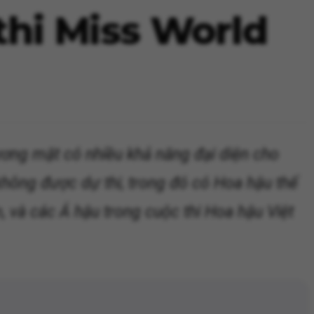
hi Miss World
ơng mặt có nhiều khả năng đại diện cho
không được dự thi, trong đó có Hoa hậu thế
 và các Á hậu trong cuộc thi Hoa hậu Việt