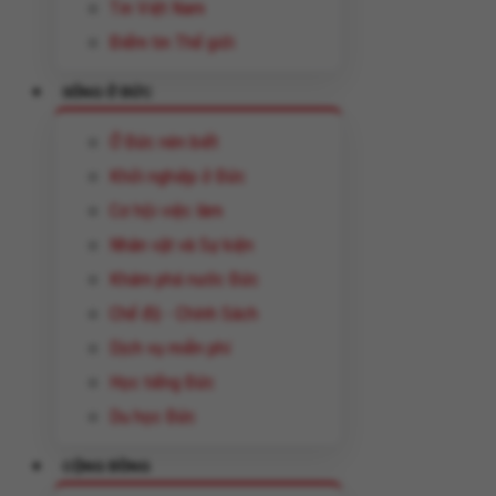
Tin Việt Nam
Điểm tin Thế giới
SỐNG Ở ĐỨC
Ở Đức nên biết
Khởi nghiệp ở Đức
Cơ hội việc làm
Nhân vật và Sự kiện
Khám phá nước Đức
Chế độ - Chính Sách
Dịch vụ miễn phí
Học tiếng Đức
Du học Đức
CỘNG ĐỒNG