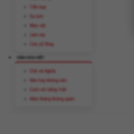
Tiền bạc
Du lịch
Mẹo vặt
Làm mẹ
Cửa sổ Blog
VĂN HÓA VIỆT
Chữ và Nghĩa
Nên hay không nên
Cười với tiếng Việt
Năm tháng không quên