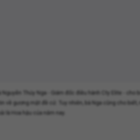
Nguyễn Thúy Nga - Giám đốc điều hành Cty Elite - cho bi
g tin về gương mặt đề cử. Tuy nhiên, bà Nga cũng cho biết,
ải là Hoa hậu của năm nay.