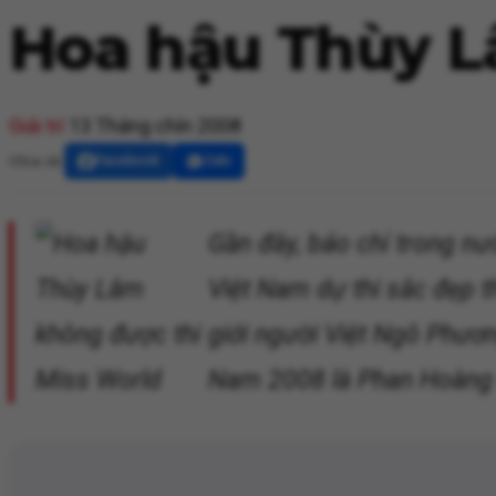
Hoa hậu Thùy L
Giải trí
13 Tháng chín 2008
Chia sẻ:
Facebook
Zalo
Gần đây, báo chí trong n
Việt Nam dự thi sắc đẹp t
giới người Việt Ngô Phươn
Nam 2008 là Phan Hoàng 