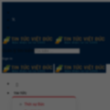
Quản lý tìm kiếm
Sign In
TIN TỨC
Thời sự Đức