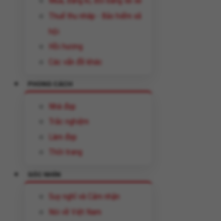
Mua, đăng kí, đổi bằng lái xe
Thuế thu nhâp - Bảo hiểm xã
hội
Hồi hương
Các vấn đề khác
PHONG CÁCH
Nhà đẹp
Trắc nghiệm
Làm đẹp
Thời trang
GÓC NHÌN
Suy nghĩ và Cảm nhận
Nói về Việt Nam