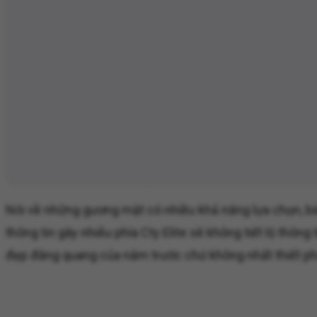
Nói về những gương mặt có nhiều khả năng lựa chọn, bà 
thông tin gây nhiễu phía Cty Elite sẽ không tiết lộ thôn
đẹp đăng quang của năm trước chứ không nhất thiết ph