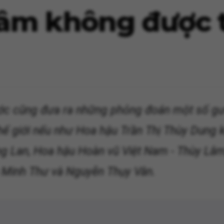
âm không được t
ước cũng đưa ra những phỏng đoán một số gư
hế giới nếu như Hoa hậu Trần Thị Thùy Dung 
g Lan, Hoa hậu Hoàn vũ Việt Nam - Thùy Lâm,
Minh Thư và Nguyễn Thụy Vân.