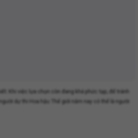
ết: Khi việc lựa chọn còn đang khá phức tạp, để tránh
 người dự thi Hoa hậu Thế giới năm nay có thể là người