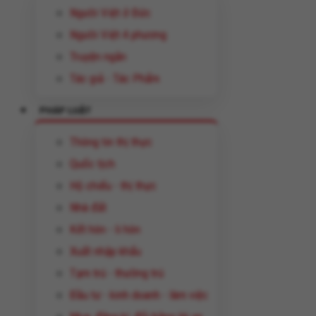
Người Việt ở Đức
Người Việt 4 phương
Truyện ngắn
Tác giả - Tác Phẩm
PHÁP LUẬT
Thông tin thị thực
Quốc tịch
Hộ chiếu - thị thực
Nhà đất
Kết hôn - li hôn
Xuất nhập khẩu
Tạm trú - thường trú
Đầu tư - kinh doanh - làm việc